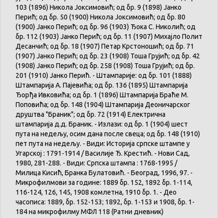
103 (1896) Никола Јоксимовић; од бр. 9 (1898) Јанко
Перић; од бр. 50 (1900) Никола Јоксимовић; од бр. 80
(1900) Јанко Перић; од бр. 96 (1903) Ђока С. Николић; од
бр. 112 (1903) Јанко Перић; од бр. 11 (1907) Михајло Полит
Десанчић; од бр. 18 (1907) Петар Крстоношић; од бр. 71
(1907) Јанко Перић; од бр. 23 (1908) Тоша Грујић; од бр. 42
(1908) Јанко Перић; од бр. 258 (1908) Тоша Грујић; од бр.
201 (1910) Јанко Перић. - Штампарије: од бр. 101 (1888)
Штампарија А. Пајевића; од бр. 136 (1895) Штампарија
Ђорђа Ивковића; од бр. 1 (1896) Штампарија Браће М.
Поповића; од бр. 148 (1904) Штампарија Деоничарског
друштва "Браник"; од бр. 72 (1914) Електрична
штампарија д.д. Браник. - Излази: од бр. 1 (1904) шест
пута на недељу, осим дана после свеца; од бр. 148 (1910)
пет пута на недељу. - Види: Историја српске штампе у
Угарској : 1791-1914 / Василије Ђ. Крестић. - Нови Сад,
1980, 281-288. - Види: Српска штампа : 1768-1995 /
Милица Кисић, Бранка Булатовић. - Београд, 1996, 97. -
Микрофилмови за године: 1889 бр. 152, 1892 бр. 1-114,
116-124, 126, 145, 1908 комлетна, 1910 бр. 1. - Део
часописа: 1889, бр. 152-153; 1892, бр. 1-153 и 1908, бр. 1-
184 на микрофилму МФЛ 118 (Ратни дневник)