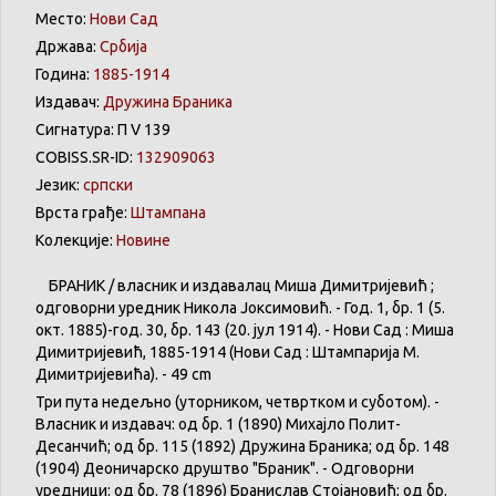
Место:
Нови Сад
Држава:
Србија
Година:
1885-1914
Издавач:
Дружина Браника
Сигнатура: П V 139
COBISS.SR-ID:
132909063
Језик:
српски
Врста грађе:
Штампана
Колекције:
Новине
БРАНИК / власник и издавалац Миша Димитријевић ;
одговорни уредник Никола Јоксимовић. - Год. 1, бр. 1 (5.
окт. 1885)-год. 30, бр. 143 (20. јул 1914). - Нови Сад : Миша
Димитријевић, 1885-1914 (Нови Сад : Штампарија М.
Димитријевића). - 49 cm
Три пута недељно (уторником, четвртком и суботом). -
Власник и издавач: од бр. 1 (1890) Михајло Полит-
Десанчић; од бр. 115 (1892) Дружина Браника; од бр. 148
(1904) Деоничарско друштво "Браник". - Одговорни
уредници: од бр. 78 (1896) Бранислав Стојановић; од бр.