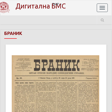
Дигитална БМС
ЋИР
Toggl
naviga
БРАНИК