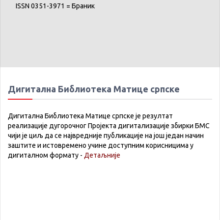
ISSN 0351-3971 = Браник
Дигитална Библиотека Матице српске
Дигитална Библиотека Матице српске је резултат
реализације дугорочног Пројекта дигитализације збирки БМС
чији је циљ да се највредније публикације на још један начин
заштите и истовремено учине доступним корисницима у
дигиталном формату -
Детаљније