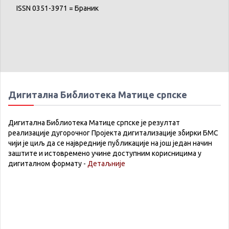
ISSN 0351-3971 = Браник
Дигитална Библиотека Матице српске
Дигитална Библиотека Матице српске је резултат
реализације дугорочног Пројекта дигитализације збирки БМС
чији је циљ да се највредније публикације на још један начин
заштите и истовремено учине доступним корисницима у
дигиталном формату -
Детаљније