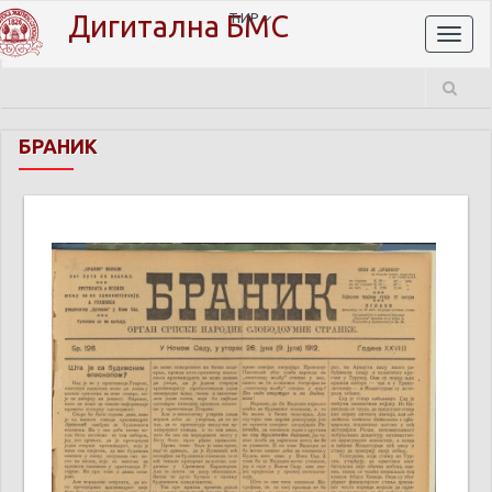
Дигитална БМС
ЋИР
Toggl
naviga
БРАНИК