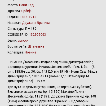
Место:
Нови Сад
Држава:
Србија
Година:
1885-1914
Издавач:
Дружина Браника
Сигнатура: П V 139
COBISS.SR-ID:
132909063
Језик:
српски
Врста грађе:
Штампана
Колекције:
Новине
БРАНИК / власник и издавалац Миша Димитријевић ;
одговорни уредник Никола Јоксимовић. - Год. 1, бр. 1 (5.
окт. 1885)-год. 30, бр. 143 (20. јул 1914). - Нови Сад : Миша
Димитријевић, 1885-1914 (Нови Сад : Штампарија М.
Димитријевића). - 49 cm
Три пута недељно (уторником, четвртком и суботом). -
Власник и издавач: од бр. 1 (1890) Михајло Полит-
Десанчић; од бр. 115 (1892) Дружина Браника; од бр. 148
(1904) Деоничарско друштво "Браник". - Одговорни
уредници: од бр. 78 (1896) Бранислав Стојановић; од бр.