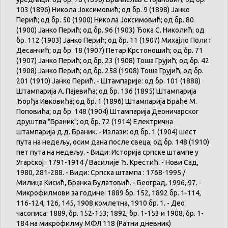
103 (1896) Никола Јоксимовић; од бр. 9 (1898) Јанко
Перић; од бр. 50 (1900) Никола Јоксимовић; од бр. 80
(1900) Јанко Перић; од бр. 96 (1903) Ђока С. Николић; од
бр. 112 (1903) Јанко Перић; од бр. 11 (1907) Михајло Полит
Десанчић; од бр. 18 (1907) Петар Крстоношић; од бр. 71
(1907) Јанко Перић; од бр. 23 (1908) Тоша Грујић; од бр. 42
(1908) Јанко Перић; од бр. 258 (1908) Тоша Грујић; од бр.
201 (1910) Јанко Перић. - Штампарије: од бр. 101 (1888)
Штампарија А. Пајевића; од бр. 136 (1895) Штампарија
Ђорђа Ивковића; од бр. 1 (1896) Штампарија Браће М.
Поповића; од бр. 148 (1904) Штампарија Деоничарског
друштва "Браник"; од бр. 72 (1914) Електрична
штампарија д.д. Браник. - Излази: од бр. 1 (1904) шест
пута на недељу, осим дана после свеца; од бр. 148 (1910)
пет пута на недељу. - Види: Историја српске штампе у
Угарској : 1791-1914 / Василије Ђ. Крестић. - Нови Сад,
1980, 281-288. - Види: Српска штампа : 1768-1995 /
Милица Кисић, Бранка Булатовић. - Београд, 1996, 97. -
Микрофилмови за године: 1889 бр. 152, 1892 бр. 1-114,
116-124, 126, 145, 1908 комлетна, 1910 бр. 1. - Део
часописа: 1889, бр. 152-153; 1892, бр. 1-153 и 1908, бр. 1-
184 на микрофилму МФЛ 118 (Ратни дневник)