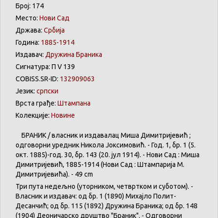
Број: 174
Место:
Нови Сад
Држава:
Србија
Година:
1885-1914
Издавач:
Дружина Браника
Сигнатура: П V 139
COBISS.SR-ID:
132909063
Језик:
српски
Врста грађе:
Штампана
Колекције:
Новине
БРАНИК / власник и издавалац Миша Димитријевић ;
одговорни уредник Никола Јоксимовић. - Год. 1, бр. 1 (5.
окт. 1885)-год. 30, бр. 143 (20. јул 1914). - Нови Сад : Миша
Димитријевић, 1885-1914 (Нови Сад : Штампарија М.
Димитријевића). - 49 cm
Три пута недељно (уторником, четвртком и суботом). -
Власник и издавач: од бр. 1 (1890) Михајло Полит-
Десанчић; од бр. 115 (1892) Дружина Браника; од бр. 148
(1904) Деоничарско друштво "Браник". - Одговорни