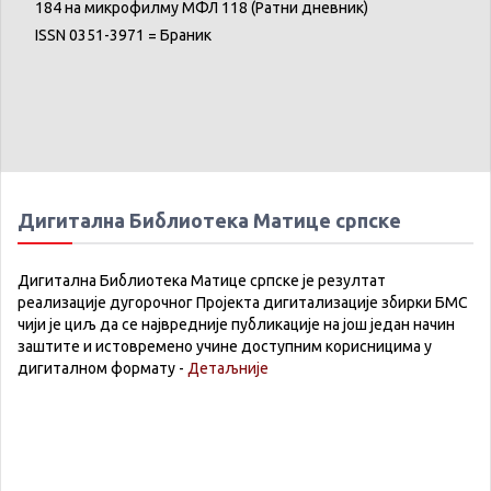
184 на микрофилму МФЛ 118 (Ратни дневник)
ISSN 0351-3971 = Браник
Дигитална Библиотека Матице српске
Дигитална Библиотека Матице српске је резултат
реализације дугорочног Пројекта дигитализације збирки БМС
чији је циљ да се највредније публикације на још један начин
заштите и истовремено учине доступним корисницима у
дигиталном формату -
Детаљније