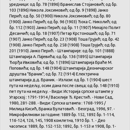
уредници: од бр. 78 (1896) Бранислав Стојановић; од бр.
103 (1896) Никола Јоксимовић; од бр. 9 (1898) Јанко
Перић; од бр. 50 (1900) Никола Јоксимовић; од бр. 80
(1900) Јанко Перић; од бр. 96 (1903) Ђока С. Николић; од
бр. 112 (1903) Јанко Перић; од бр. 11 (1907) Михајло Полит
Десанчић; од бр. 18 (1907) Петар Крстоношић; од бр. 71
(1907) Јанко Перић; од бр. 23 (1908) Тоша Грујић; од бр. 42
(1908) Јанко Перић; од бр. 258 (1908) Тоша Грујић; од бр.
201 (1910) Јанко Перић. - Штампарије: од бр. 101 (1888)
Штампарија А. Пајевића; од бр. 136 (1895) Штампарија
Ђорђа Ивковића; од бр. 1 (1896) Штампарија Браће М.
Поповића; од бр. 148 (1904) Штампарија Деоничарског
друштва "Браник"; од бр. 72 (1914) Електрична
штампарија д.д. Браник. - Излази: од бр. 1 (1904) шест
пута на недељу, осим дана после свеца; од бр. 148 (1910)
пет пута на недељу. - Види: Историја српске штампе у
Угарској : 1791-1914 / Василије Ђ. Крестић. - Нови Сад,
1980, 281-288. - Види: Српска штампа : 1768-1995 /
Милица Кисић, Бранка Булатовић. - Београд, 1996, 97. -
Микрофилмови за године: 1889 бр. 152, 1892 бр. 1-114,
116-124, 126, 145, 1908 комлетна, 1910 бр. 1. - Део
часописа: 1889, бр. 152-153; 1892, бр. 1-153 и 1908, бр. 1-