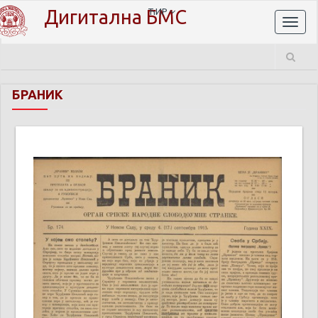
Дигитална БМС
ЋИР
Toggl
naviga
БРАНИК