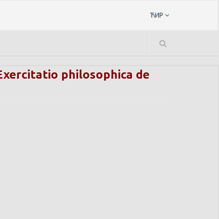
ЋИР
xercitatio philosophica de