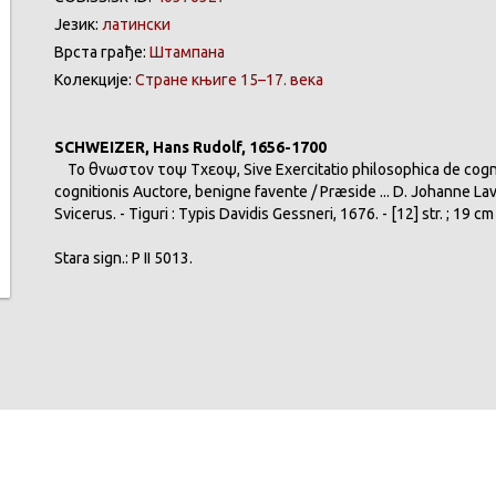
Језик:
латински
Врста грађе:
Штампана
Колекције:
Стране књиге 15–17. века
SCHWEIZER, Hans Rudolf, 1656-1700
Το θνωστον τοψ Τχεοψ, Sive Exercitatio philosophica de cognit
cognitionis Auctore, benigne favente / Præside ... D. Johanne Lava
Svicerus. - Tiguri : Typis Davidis Gessneri, 1676. - [12] str. ; 19 cm
Stara sign.: Р II 5013.