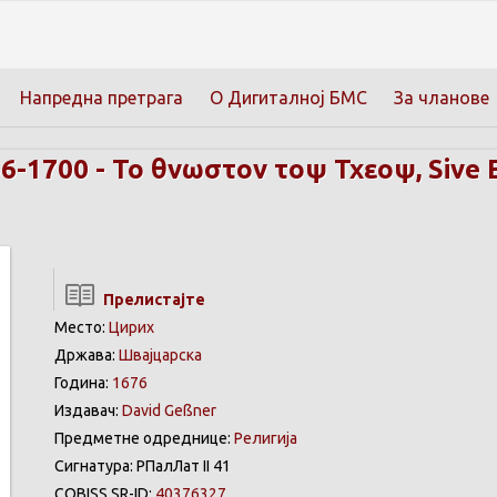
Напредна претрага
О Дигиталној БМС
За чланове
56-1700
-
Το θνωστον τοψ Τχεοψ, Sive E
Прелистајте
Место:
Цирих
Држава:
Швајцарска
Година:
1676
Издавач:
David Geßner
Предметне одреднице:
Религија
Сигнатура: РПалЛат II 41
COBISS.SR-ID:
40376327