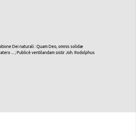
ione Dei naturali : Quam Deo, omnis solidæ
tero ... ; Publicè ventilandam sistir Joh. Rodolphus