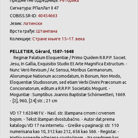
Предметне одреднице:
Реторика
Сигнатура: РПалЛат II 47
COBISS.SR-ID:
40454663
Језик:
латински
Врста грађе:
Штампана
Колекције:
Стране књиге 15–17. века
PELLETIER, Gérard, 1587-1648
Reginæ Palatium Eloquentiæ / Primo Quidem R.R.P.P. Societ.
Jesu, In Gallia, Exquisitio Studio Et Arte Magnifica Extructum. -
Nunc Verò Revisum / Ac Sensui, Moribus Germanorum,
Aliorumque Nationum accomodatum, In Bonum, Non Modo,
Eloquentiæ Studiosorum, sed etiam Verbi Divini Præconum ac
Concionatorum, editum a R.R.P.P. Societatis Mogunt. -
Moguntiæ : Sumptibus Joannis Baptistæ Schönwetteri, 1669.
- [2], 960, [24] str. ; 21 cm
VD 17 1:620461V. - Nasl. str. štampana crnom i crvenom
bojom. - Tekst štampan dvostubačno. - Autor dat prema
katalogu VD 17 na internetu. - Greške u paginaciji: str. 110
numerisana kao 10, 312 kao 212, 656 kao 566. - Registar. -
Hartija ponegde oštećena crvotočinom. - Na prednjem kor.