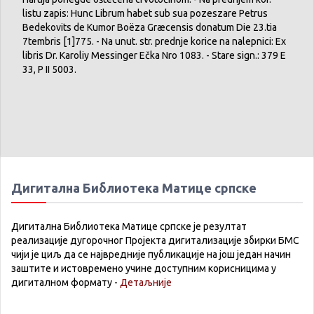
listu zapis: Hunc Librum habet sub sua pozeszare Petrus
Bedekovits de Kumor Boëza Græcensis donatum Die 23.tia
7tembris [1]775. - Na unut. str. prednje korice na nalepnici: Ex
libris Dr. Karoliy Messinger Ečka Nro 1083. - Stare sign.: 379 E
33, Р II 5003.
Дигитална Библиотека Матице српске
Дигитална Библиотека Матице српске је резултат
реализације дугорочног Пројекта дигитализације збирки БМС
чији је циљ да се највредније публикације на још један начин
заштите и истовремено учине доступним корисницима у
дигиталном формату -
Детаљније