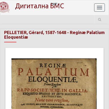
Дигитална БМС
ЋИР
Toggl
naviga
PELLETIER, Gérard, 1587-1648
-
Reginæ Palatium
Eloquentiæ