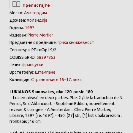
Прелистајте
Место:
Амстердам
Држава:
Холандија
Година:
1697
Издавач:
Pierre Mortier
Предметне одреднице:
Грчка књижевност
Сигнатура: РПалФр I 9/2
COBISS.SR-ID:
58297863
Језик:
француски
Врста грађе:
Штампана
Колекције:
Стране књиге 15–17. века
LUKIANOS Samosates, oko 120-posle 180
Lucien : divisé en deux parties. Ptie. 2 / de la traduction de N.
Perrot, Sr. d'Ablancourt. - Septième Edition, nouvellement
reveüe & corrigée. - A Amsterdam : Chez Pierre Mortier,
Libraire, 1597 [i.e. 1697]. - 450, [27] str., [1] list s bakrorezom :
frontispis ; 16 cm