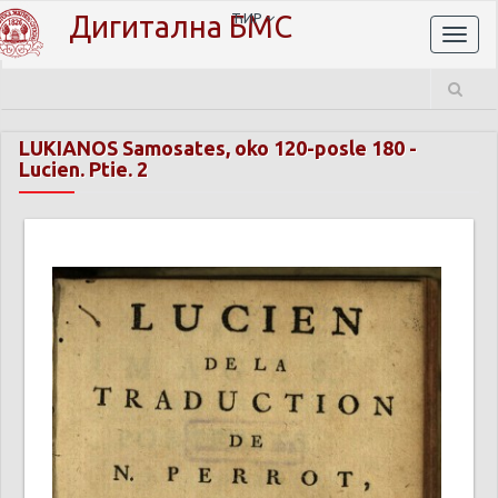
Дигитална БМС
ЋИР
Toggl
naviga
LUKIANOS Samosates, oko 120-posle 180
-
Lucien. Ptie. 2