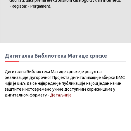
God. izd. data prema elektronskom katalogu GVK na internetu.
- Registar. - Pergament.
Дигитална Библиотека Матице српске
Дигитална Библиотека Матице српске је резултат
реализације дугорочног Пројекта дигитализације збирки БМС
чији је циљ да се највредније публикације на још један начин
заштите и истовремено учине доступним корисницима у
дигиталном формату -
Детаљније