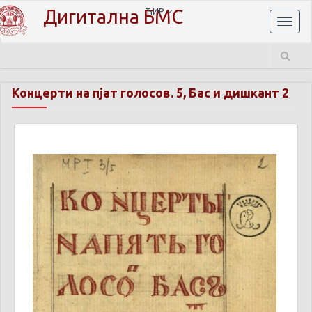
Дигитална БМС
ЋИР
Toggl
naviga
Концерти на пјат голосов. 5, Бас и дишкант 2