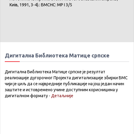
Киів, 1991, 3-4).: БМСНС: МР I 3/5
Дигитална Библиотека Матице српске
Дигитална Библиотека Матице српске је резултат
реализације дугорочног Пројекта дигитализације збирки БМС
чији је циљ да се највредније публикације на још један начин
заштите и истовремено учине доступним корисницима у
дигиталном формату -
Детаљније