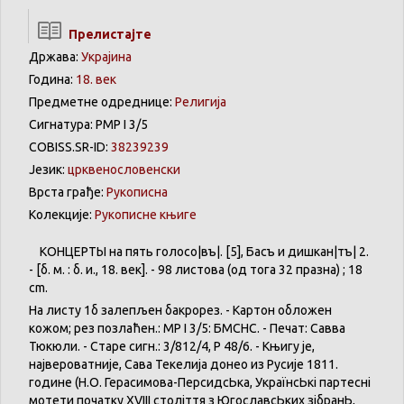
Прелистајте
Држава:
Украјина
Година:
18. век
Предметне одреднице:
Религија
Сигнатура: РМР I 3/5
COBISS.SR-ID:
38239239
Језик:
црквенословенски
Врста грађе:
Рукописна
Колекције:
Рукописне књиге
КОНЦЕРТЫ на пять голосо|въ|. [5], Басъ и дишкан|тъ| 2.
- [б. м. : б. и., 18. век]. - 98 листова (од тога 32 празна) ; 18
cm.
На листу 1б залепљен бакрорез. - Картон обложен
кожом; рез позлаћен.: МР I 3/5: БМСНС. - Печат: Савва
Тюкюли. - Старе сигн.: 3/812/4, Р 48/6. - Књигу је,
највероватније, Сава Текелија донео из Русије 1811.
године (Н.О. Герасимова-ПерсидсЬка, УкраїнсЬкі партесні
мотети початку XVIII століття з ЮгославсЬких зібранЬ,