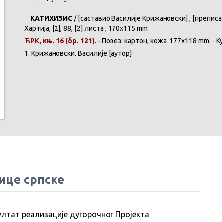
КАТИХИЗИС
/ [саставио Василије Крижановски] ; [преписао 
Хартија, [2], 88, [2] листа ; 170x115 mm
ЋРК, књ. 16 (бр. 121)
. - Повез: картон, кожа; 177x118 mm. - 
1. Крижановски, Василије [аутор]
ице српске
ултат реализације дугорочног Пројекта