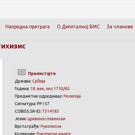
Напредна претрага
О Дигиталној БМС
За чланове
тихизис
Прелистајте
Држава:
Србија
Година:
18. век, око 1750/60
Предметне одреднице:
Религија
Сигнатура: РР I 57
COBISS.SR-ID:
7314183
Језик:
црквенословенски
Врста грађе:
Рукописна
Колекције:
Рукописне књиге