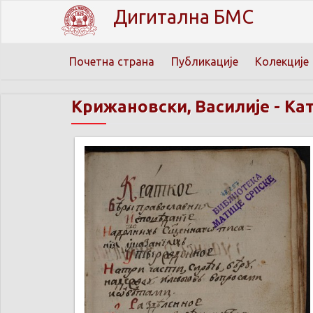
Дигитална БМС
Почетна страна
Публикације
Колекције
Крижановски, Василије
-
Ка