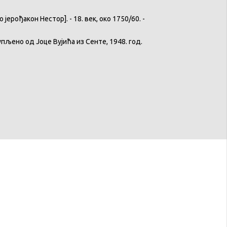
јерођакон Нестор]. - 18. век, око 1750/60. -
Купљено од Јоце Вујића из Сенте, 1948. год.