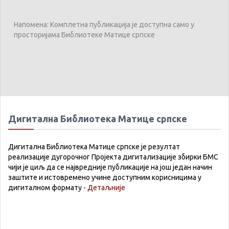
Напомена: Комплетна публикација је доступна само у
просторијама Библиотеке Матице српске
Дигитална Библиотека Матице српске
Дигитална Библиотека Матице српске је резултат
реализације дугорочног Пројекта дигитализације збирки БМС
чији је циљ да се највредније публикације на још један начин
заштите и истовремено учине доступним корисницима у
дигиталном формату -
Детаљније