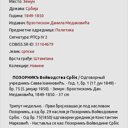
Место:
Земун
Држава:
Србија
Година:
1849-1850
Издавач:
Брзотиском Данила Медаковића
Предметне одреднице:
Политика
Сигнатура: РПСр IV 2
COBISS.SR-ID:
51164679
Језик:
српски
Врста грађе:
Штампана
Колекције:
Новине
ПОЗОРНИКЪ Войводства Србіє
/ Одговорный
учредникъ Савва Іоанновићъ. - Год. 1, бр. 1 (17. јун 1849) -
бр. 75 (5. јануар 1850). - Земун : Брзотискомъ Дан.
Медаковића, 1849-1850. - 37 cm
Трипут недељно. - Први број изашао је под насловом
Позорникъ, а од бр. 29 наслов је Позорникъ Войводовине
Србіє. - Од бр. 75(1850) одговорни уредник је Константин
Марковић. - Наставља се као: Позорникъ Войводине Србіє