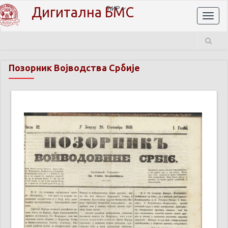
Дигитална БМС
ЋИР
Toggl
naviga
Позорник Војводства Србије