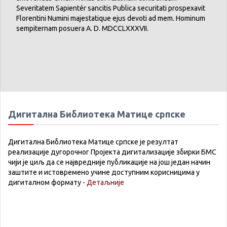
Severitatem Sapientér sancitis Publica securitati prospexavit
Florentini Numini majestatique ejus devoti ad mem. Hominum
sempiternam posuera A. D. MDCCLXXXVII.
Дигитална Библиотека Матице српске
Дигитална Библиотека Матице српске је резултат
реализације дугорочног Пројекта дигитализације збирки БМС
чији је циљ да се највредније публикације на још један начин
заштите и истовремено учине доступним корисницима у
дигиталном формату -
Детаљније