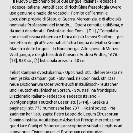
Il Nuovo Dizzionario delle due Lingue, Italiana-Tedesca e
Tedesca-Italiana : Amplificato di ricchißima fraseologia Overo
uso genuino e nazio de vocaboli : Fornito de'Termini e
Locuzioni proprie di Stato, di Guerra, Mercanizia, e di altre più
nominate Professioni del Mondo... : Opera compita, utilißima, e
da molti desiderata : Distinta in due Tomi... [T. 1] / Compilata
con essattissima diligenza e fatica da'più famosi Scrittori ... per
beneficio de gli affezzionati all'altra Lingua da Mattia Krämer
Maestro delle Lingue. - In Norimberga : Alle spese di Morizio
Wolfgango, e de gli heredi di Giovann' Andrea Endter, 1676. -
[18], 858 str., [1] list s bakrorezom ; 20 cm
Tekst štampan dvostubačno. - Upor. nasl. str. i delovi teksta na
nem. jeziku štampani got. - Stv. nasl. na upor. nasl. str.: Das
neue Dictionarium Oder Wort-Buch In Italiänisch-Teutscher
und Teutsch-Italiänischer Sprach. - Stv. nasl. na frontispisu:
Dizzionario Italiano-Tedesco e Tedesco Italiano. -
Wohlgeneigter Teutscher Leser: str. [5-14]. - Greška u
paginaciji: str. 773 numerisana kao 737. - Kožni povez. - Na
zadnjem kor. listu zapis: Petro Leopoldo Legum Etruscorum
Domino Institia, Aquitatisque Adsertori Principi merentissimo
quod Iure Gladij et Bonorum proscriptione sublatis Legibus ad
amovendas Civium noxas et Prætoriam cohibendam