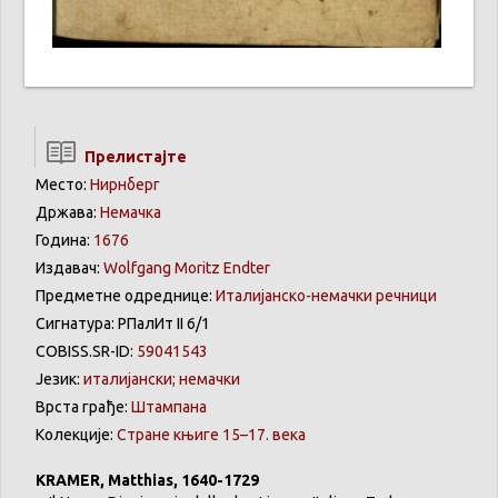
Прелистајте
Место:
Нирнберг
Држава:
Немачка
Година:
1676
Издавач:
Wolfgang Moritz Endter
Предметне одреднице:
Италијанско-немачки речници
Сигнатура: РПалИт II 6/1
COBISS.SR-ID:
59041543
Језик:
италијански; немачки
Врста грађе:
Штампана
Колекције:
Стране књиге 15–17. века
KRAMER, Matthias, 1640-1729