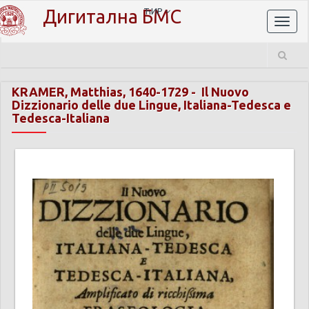
Дигитална БМС
ЋИР
Toggl
naviga
KRAMER, Matthias, 1640-1729
-
Il Nuovo
Dizzionario delle due Lingue, Italiana-Tedesca e
Tedesca-Italiana