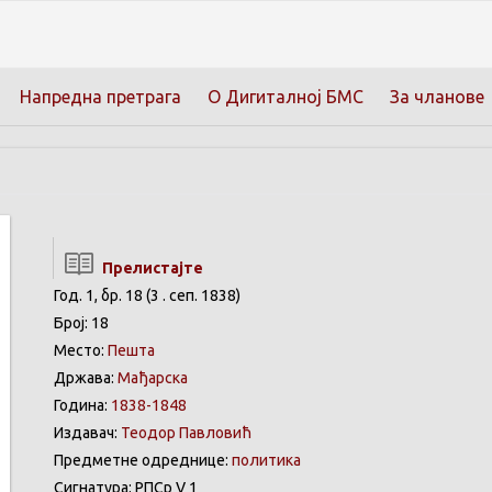
Напредна претрага
О Дигиталној БМС
За чланове
Прелистајте
Год. 1, бр. 18 (3 . сеп. 1838)
Број: 18
Место:
Пешта
Држава:
Мађарска
Година:
1838-1848
Издавач:
Теодор Павловић
Предметне одреднице:
политика
Сигнатура: РПСр V 1