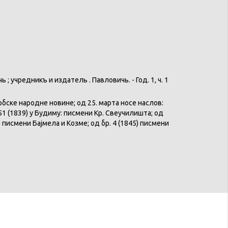
 учредникъ и издатель Ө. Павловичь. - Год. 1, ч. 1
ербске народне новине; од 25. марта носе наслов:
1 (1839) у Будиму: писмени Кр. Свеучилишта; од
) писмени Бајмела и Козме; од бр. 4 (1845) писмени