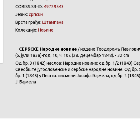
COBISS.SR-ID:
49729543
Језик:
српски
Врста грађе:
Штампана
Колекције:
Новине
СЕРБСКЕ Народне новине
/ издане Теодоромъ Павловичь ;
(6. јули 1838)-год. 10, ч. 102 (28. децембар 1848). - 32 cm
Од бр. 3 (1842) наслов: Народне новине; од бр. 1/2 (1843) С
Свеобште југословенске и сербске народне новине. Од бр. 5
бр. 1 (1845) у Пешти: писмени Јосифа Бајмела; од бр. 2 (1845
Ј. Бајмела