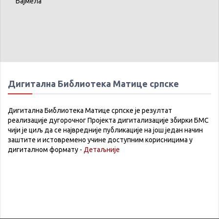
Бајмела
Дигитална Библиотека Матице српске
Дигитална Библиотека Матице српске је резултат
реализације дугорочног Пројекта дигитализације збирки БМС
чији је циљ да се највредније публикације на још један начин
заштите и истовремено учине доступним корисницима у
дигиталном формату -
Детаљније