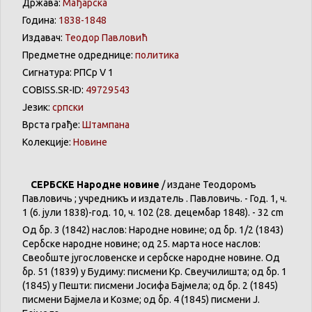
Држава:
Мађарска
Година:
1838-1848
Издавач:
Теодор Павловић
Предметне одреднице:
политика
Сигнатура: РПСр V 1
COBISS.SR-ID:
49729543
Језик:
српски
Врста грађе:
Штампана
Колекције:
Новине
СЕРБСКЕ Народне новине
/ издане Теодоромъ
Павловичь ; учредникъ и издатель Ө. Павловичь. - Год. 1, ч.
1 (6. јули 1838)-год. 10, ч. 102 (28. децембар 1848). - 32 cm
Од бр. 3 (1842) наслов: Народне новине; од бр. 1/2 (1843)
Сербске народне новине; од 25. марта носе наслов:
Свеобште југословенске и сербске народне новине. Од
бр. 51 (1839) у Будиму: писмени Кр. Свеучилишта; од бр. 1
(1845) у Пешти: писмени Јосифа Бајмела; од бр. 2 (1845)
писмени Бајмела и Козме; од бр. 4 (1845) писмени Ј.