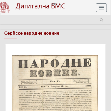
Дигитална БМС
ЋИР
Toggl
naviga
Сербске народне новине