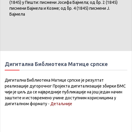
(1845) у Пешти: писмени Јосифа Бајмела; од бр. 2 (1845)
писмени Бајмела и Козме; од бр. 4 (1845) писмени Ј.
Бајмела
Дигитална Библиотека Матице српске
Дигитална Библиотека Матице српске је резултат
реализације дугорочног Пројекта дигитализације збирки БМС
чији је циљ да се највредније публикације на још један начин
заштите и истовремено учине доступним корисницима у
дигиталном формату -
Детаљније