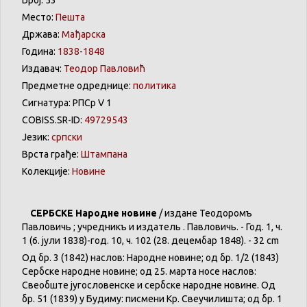
Место:
Пешта
Држава:
Мађарска
Година:
1838-1848
Издавач:
Теодор Павловић
Предметне одреднице:
политика
Сигнатура: РПСр V 1
COBISS.SR-ID:
49729543
Језик:
српски
Врста грађе:
Штампана
Колекције:
Новине
СЕРБСКЕ Народне новине
/ издане Теодоромъ
Павловичь ; учредникъ и издатель Ө. Павловичь. - Год. 1, ч.
1 (6. јули 1838)-год. 10, ч. 102 (28. децембар 1848). - 32 cm
Од бр. 3 (1842) наслов: Народне новине; од бр. 1/2 (1843)
Сербске народне новине; од 25. марта носе наслов:
Свеобште југословенске и сербске народне новине. Од
бр. 51 (1839) у Будиму: писмени Кр. Свеучилишта; од бр. 1