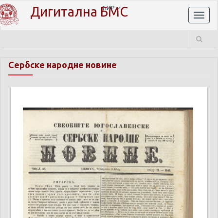
Дигитална БМС
ЋИР
Toggl
naviga
Сербске народне новине