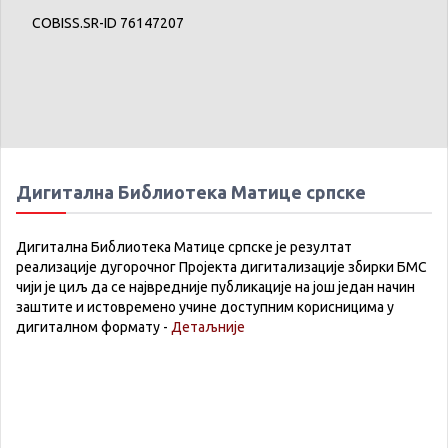
COBISS.SR-ID 76147207
Дигитална Библиотека Матице српске
Дигитална Библиотека Матице српске је резултат
реализације дугорочног Пројекта дигитализације збирки БМС
чији је циљ да се највредније публикације на још један начин
заштите и истовремено учине доступним корисницима у
дигиталном формату -
Детаљније