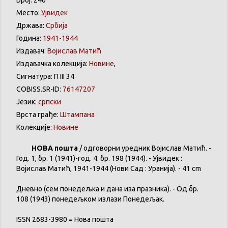
Место:
Ујвидек
Држава:
Србија
Година:
1941-1944
Издавач:
Војислав Матић
Издавачка колекција:
Новине
,
Сигнатура: П III 34
COBISS.SR-ID:
76147207
Језик:
српски
Врста грађе:
Штампана
Колекције:
Новине
НОВА пошта
/ одговорни уредник Војислав Матић. -
Год. 1, бр. 1 (1941)-год. 4. бр. 198 (1944). - Ујвидек :
Војислав Матић, 1941-1944 (Нови Сад : Уранија). - 41 cm
Дневно (сем понедељка и дана иза празника). - Од бр.
108 (1943) понедељком излази Понедељак.
ISSN 2683-3980 = Нова пошта