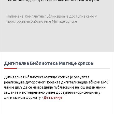
Напомена: Комплетна публикација је доступна само у
просторијама Библиотеке Матице српске
Дигитална Библиотека Матице српске
Дигитална Библиотека Матице српске је резултат
реализације дугорочног Пројекта дигитализације збирки БМС
чији је циљ да се највредније публикације на још један начин
заштите и истовремено учине доступним корисницима у
дигиталном формату -
Детаљније