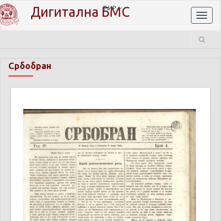
Дигитална БМС
ЋИР
Toggl
naviga
Србобран