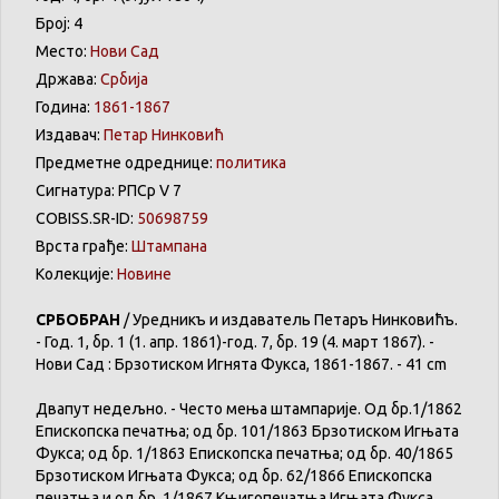
Број: 4
Место:
Нови Сад
Држава:
Србија
Година:
1861-1867
Издавач:
Петар Нинковић
Предметне одреднице:
политика
Сигнатура: РПСр V 7
COBISS.SR-ID:
50698759
Врста грађе:
Штампана
Колекције:
Новине
СРБОБРАН
/ Уредникъ и издаватель Петаръ Нинковићъ.
- Год. 1, бр. 1 (1. апр. 1861)-год. 7, бр. 19 (4. март 1867). -
Нови Сад : Брзотиском Игнята Фукса, 1861-1867. - 41 cm
Двапут недељно. - Често мења штампарије. Од бр.1/1862
Епископска печатња; од бр. 101/1863 Брзотиском Игњата
Фукса; од бр. 1/1863 Епископска печатња; од бр. 40/1865
Брзотиском Игњата Фукса; од бр. 62/1866 Епископска
печатња и од бр. 1/1867 Књигопечатња Игњата Фукса