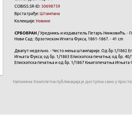
COBISS.SR-ID:
50698759
Врста грађе:
Штампана
Колекције:
Новине
СРБОБРАН
/ Уредникъ и издаватель Петаръ Нинковићъ. - Год. 1,
Нови Сад : Брзотиском Игнята Фукса, 1861-1867. - 41 cm
Двапут недељно. - Често мења штампарије. Од бр.1/1862 Е
Игњата Фукса; од бр. 1/1863 Епископска печатња; од бр. 40
Епископска печатња и од бр. 1/1867 Књигопечатња Игњат
Напомена: Комплетна публикација је доступна само у прост