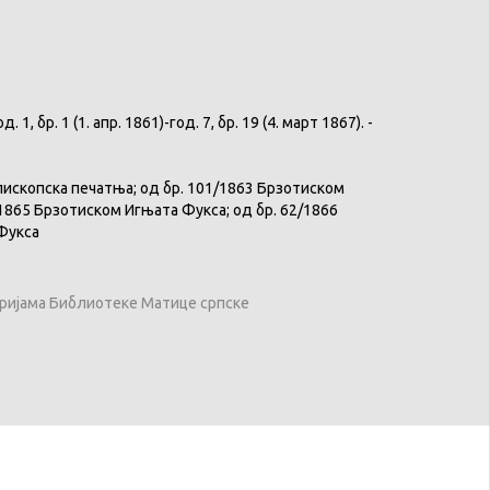
 бр. 1 (1. апр. 1861)-год. 7, бр. 19 (4. март 1867). -
пископска печатња; од бр. 101/1863 Брзотиском
/1865 Брзотиском Игњата Фукса; од бр. 62/1866
а Фукса
оријама Библиотеке Матице српске