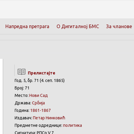
Напредна претрага
О Дигиталној БМС
За чланове
Прелистајте
Год. 5, бр. 71 (4. сеп. 1865)
Број: 71
Место:
Нови Сад
Држава:
Србија
Година:
1861-1867
Издавач:
Петар Нинковић
Предметне одреднице:
политика
Сигнатура: РПСр V 7