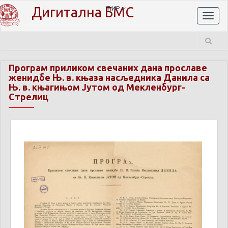
Дигитална БМС
ЋИР
Toggl
naviga
Програм приликом свечаних дана прославе
женидбе Њ. в. књаза насљедника Данила са
Њ. в. књагињом Јутом од Мекленбург-
Стрелиц