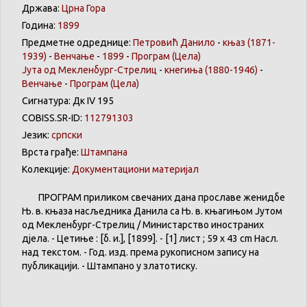
Држава:
Црна Гора
Година:
1899
Предметне одреднице:
Петровић Данило
-
књаз (1871-
1939)
-
Венчање
-
1899
-
Програм
(Цела)
Јута од Мекленбург-Стрелиц
-
кнегиња (1880-1946)
-
Венчање
-
Програм
(Цела)
Сигнатура: Дк IV 195
COBISS.SR-ID:
112791303
Језик:
српски
Врста грађе:
Штампана
Колекције:
Документациони материјал
ПРОГРАМ приликом свечаних дана прославе женидбе
Њ. в. књаза насљедника Данила са Њ. в. књагињом Јутом
од Мекленбург-Стрелиц / Министарство иностраних
дјела. - Цетиње : [б. и.], [1899]. - [1] лист ; 59 x 43 cm Насл.
над текстом. - Год. изд. према рукописном запису на
публикацији. - Штампано у златотиску.