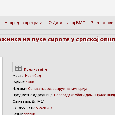
Напредна претрага
О Дигиталној БМС
За чланове
ника на пуке сироте у српској општ
Прелистајте
Место:
Нови Сад
Година:
1880
Издавач:
Српска народ. задруж. штампарија
Предметне одреднице:
Новосадски убоги дом
-
Приложни
Сигнатура: Дк IV 21
COBISS.SR-ID:
55928583
Језик:
српски