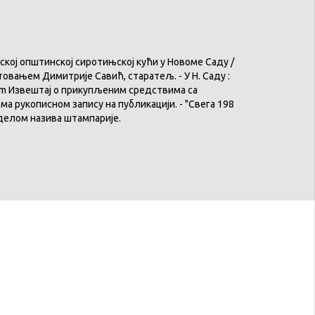
ој општинској сиротињској кући у Новоме Саду /
овањем Димитрије Савић, старатељ. - У Н. Саду :
31 cm Извештај о прикупљеним средствима са
ма рукописном запису на публикацији. - "Свега 198
с делом назива штампарије.