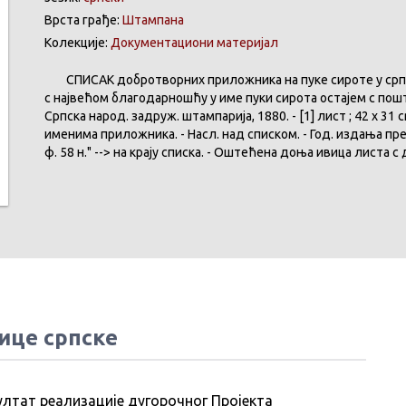
Врста грађе:
Штампана
Колекције:
Документациони материјал
СПИСАК добротворних приложника на пуке сироте у српск
с највећом благодарношћу у име пуки сирота остајем с пошт
Српска народ. задруж. штампарија, 1880. - [1] лист ; 42 x 
именима приложника. - Насл. над списком. - Год. издања пре
ф. 58 н." --> на крају списка. - Оштећена доња ивица листа 
ице српске
ултат реализације дугорочног Пројекта