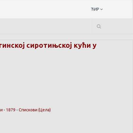
ЋИР
инској сиротињској кући у
ци
-
1879
-
Спискови
(Цела)