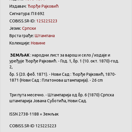
Издавач:
Ђорђе Рајковић
Сигнатура: П II 692
COBISS.SR-ID:
125225223
Језик:
Српски
Врста грађе:
Штампана
Колекције:
Новине
ЗЕМЉАК
: народни лист за варош и село / издаје и
уређује Ђорђе Рајковић. - Год. 1, бр. 1 (10. окт. 1870)-год.
2,
бр. 5 (20. феб. 1871). - Нови Сад : Ђорђе Рајковић, 1870-
1871 (Нови Сад : Платонова штампарија). - 26 cm
Три пута месечно. - Штампарија од бр. 6 (1870) Српска
штампарија Јована Суботића, Нови Сад.
ISSN 2738-1188 = Земљак
COBISS.SR-ID 125225223