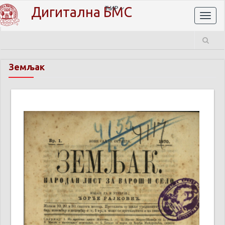
Дигитална БМС
ЋИР
Toggl
naviga
Земљак