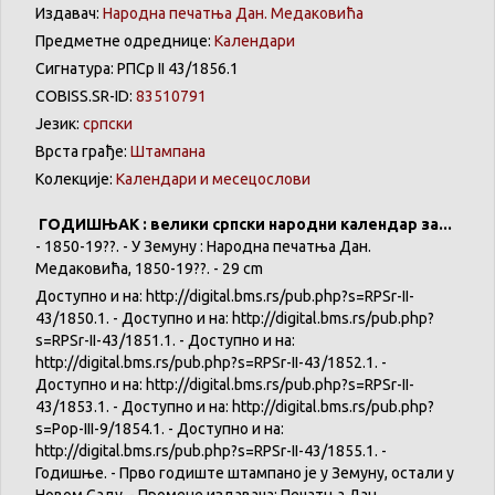
Издавач:
Народна печатња Дан. Медаковића
Предметне одреднице:
Календари
Сигнатура: РПСр II 43/1856.1
COBISS.SR-ID:
83510791
Језик:
српски
Врста грађе:
Штампана
Колекције:
Календари и месецослови
ГОДИШЊАК : велики српски народни календар за...
- 1850-19??. - У Земуну : Народна печатња Дан.
Медаковића, 1850-19??. - 29 cm
Доступно и на: http://digital.bms.rs/pub.php?s=RPSr-II-
43/1850.1. - Доступно и на: http://digital.bms.rs/pub.php?
s=RPSr-II-43/1851.1. - Доступно и на:
http://digital.bms.rs/pub.php?s=RPSr-II-43/1852.1. -
Доступно и на: http://digital.bms.rs/pub.php?s=RPSr-II-
43/1853.1. - Доступно и на: http://digital.bms.rs/pub.php?
s=Pop-III-9/1854.1. - Доступно и на:
http://digital.bms.rs/pub.php?s=RPSr-II-43/1855.1. -
Годишње. - Прво годиште штампано је у Земуну, остали у