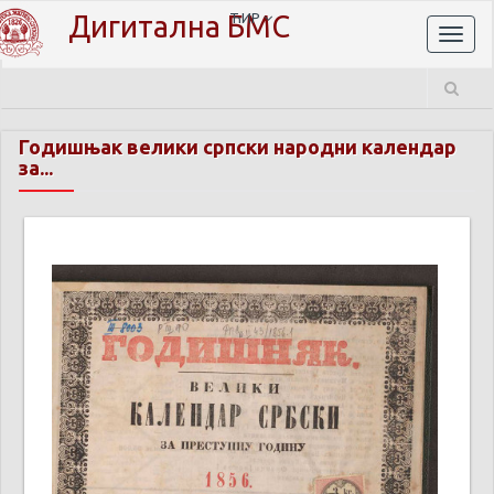
Дигитална БМС
ЋИР
Toggl
naviga
Годишњак велики српски народни календар
за...