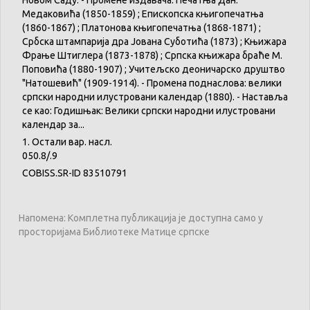
Новом Саду. - Промене издавача: Печатња Дан.
Медаковића (1850-1859) ; Епископска књигопечатња
(1860-1867) ; Платонова књигопечатња (1868-1871) ;
Србска штампарија дра Јована Суботића (1873) ; Књижара
Фрање Штиглера (1873-1878) ; Српска књижара браће М.
Поповића (1880-1907) ; Учитељско деоничарско друштво
"Натошевић" (1909-1914). - Промена поднаслова: велики
српски народни илустровани календар (1880). - Наставља
се као: Годишњак: Велики српски народни илустровани
календар за...
1. Остали вар. насл.
050.8/.9
COBISS.SR-ID 83510791
Напомена: Комплетна публикација је доступна само у
просторијама Библиотеке Матице српске