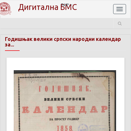
Дигитална БМС
ЋИР
Toggl
naviga
Годишњак велики српски народни календар
за...