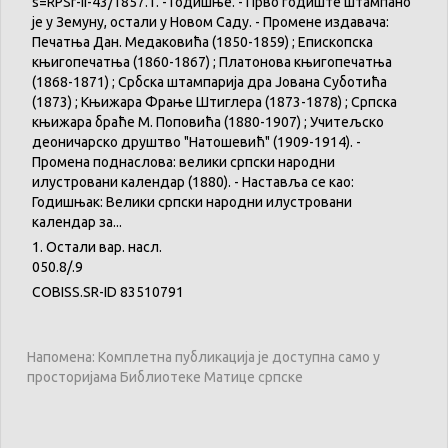
s=RPSr-II-43/1857.1. - Годишње. - Прво годиште штампано
је у Земуну, остали у Новом Саду. - Промене издавача:
Печатња Дан. Медаковића (1850-1859) ; Епископска
књигопечатња (1860-1867) ; Платонова књигопечатња
(1868-1871) ; Србска штампарија дра Јована Суботића
(1873) ; Књижара Фрање Штиглера (1873-1878) ; Српска
књижара браће М. Поповића (1880-1907) ; Учитељско
деоничарско друштво "Натошевић" (1909-1914). -
Промена поднаслова: велики српски народни
илустровани календар (1880). - Наставља се као:
Годишњак: Велики српски народни илустровани
календар за...
1. Остали вар. насл.
050.8/.9
COBISS.SR-ID 83510791
Напомена: Комплетна публикација је доступна само у
просторијама Библиотеке Матице српске