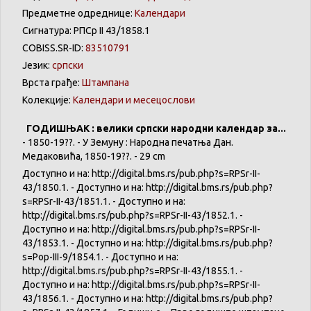
Предметне одреднице:
Календари
Сигнатура: РПСр II 43/1858.1
COBISS.SR-ID:
83510791
Језик:
српски
Врста грађе:
Штампана
Колекције:
Календари и месецослови
ГОДИШЊАК : велики српски народни календар за...
- 1850-19??. - У Земуну : Народна печатња Дан.
Медаковића, 1850-19??. - 29 cm
Доступно и на: http://digital.bms.rs/pub.php?s=RPSr-II-
43/1850.1. - Доступно и на: http://digital.bms.rs/pub.php?
s=RPSr-II-43/1851.1. - Доступно и на:
http://digital.bms.rs/pub.php?s=RPSr-II-43/1852.1. -
Доступно и на: http://digital.bms.rs/pub.php?s=RPSr-II-
43/1853.1. - Доступно и на: http://digital.bms.rs/pub.php?
s=Pop-III-9/1854.1. - Доступно и на:
http://digital.bms.rs/pub.php?s=RPSr-II-43/1855.1. -
Доступно и на: http://digital.bms.rs/pub.php?s=RPSr-II-
43/1856.1. - Доступно и на: http://digital.bms.rs/pub.php?