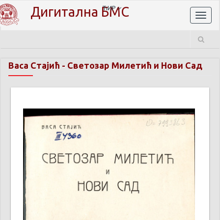
Дигитална БМС
ЋИР
Toggl
naviga
Васа Стајић
-
Светозар Милетић и Нови Сад