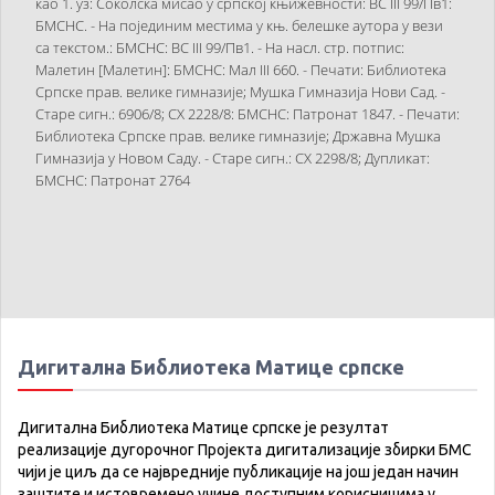
као 1. уз: Соколска мисао у српској књижевности: ВС III 99/Пв1:
БМСНС. - На појединим местима у књ. белешке аутора у вези
са текстом.: БМСНС: ВС III 99/Пв1. - На насл. стр. потпис:
Малетин [Малетин]: БМСНС: Мал III 660. - Печати: Библиотека
Српске прав. велике гимназије; Мушка Гимназија Нови Сад. -
Старе сигн.: 6906/8; СХ 2228/8: БМСНС: Патронат 1847. - Печати:
Библиотека Српске прав. велике гимназије; Државна Мушка
Гимназија у Новом Саду. - Старе сигн.: СХ 2298/8; Дупликат:
БМСНС: Патронат 2764
Дигитална Библиотека Матице српске
Дигитална Библиотека Матице српске је резултат
реализације дугорочног Пројекта дигитализације збирки БМС
чији је циљ да се највредније публикације на још један начин
заштите и истовремено учине доступним корисницима у