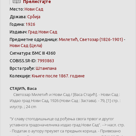
Прелистајте
Место:
Нови Сад
Држава:
Србија
Година:
1926
Издавач:
Град Нови Сад
Предметне одреднице:
Милетић, Светозар (1826-1901)
-
Нови Сад
(Цела)
Сигнатура: БМС III 4360
COBISS.SR-ID:
7993863
Врста грађе:
Штампана
Колекције:
Књиге после 1867. године
СТАЈИЋ, Васа
Светозар Милетић и Нови Сад / [Васа Стајић]. - Нови Сад :
Издао град Нови Сад, 1926 (Нови Сад : Застава). - 79, [1] стр. :
илустр. ; 24 cm
"У славу стогодишњице од рођења свога првог и другог
уставнога градоначелника издао град Нови Сад". --> насл. стр.
- Податак о аутору преузет са предњих корица. - Привезано