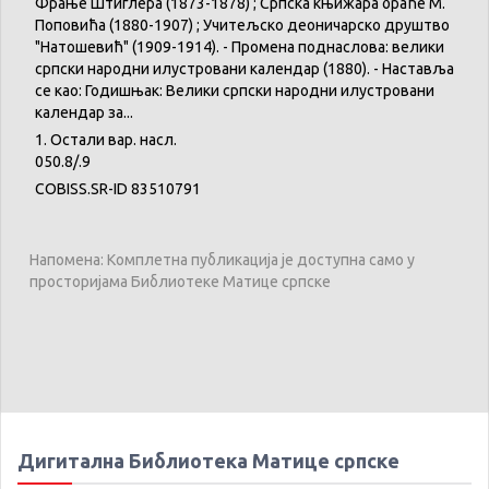
Фрање Штиглера (1873-1878) ; Српска књижара браће М.
Поповића (1880-1907) ; Учитељско деоничарско друштво
"Натошевић" (1909-1914). - Промена поднаслова: велики
српски народни илустровани календар (1880). - Наставља
се као: Годишњак: Велики српски народни илустровани
календар за...
1. Остали вар. насл.
050.8/.9
COBISS.SR-ID 83510791
Напомена: Комплетна публикација је доступна само у
просторијама Библиотеке Матице српске
Дигитална Библиотека Матице српске