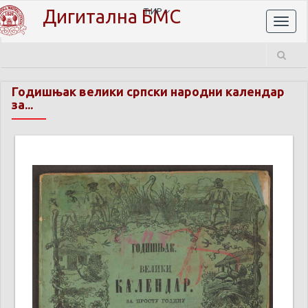
Дигитална БМС
ЋИР
Toggl
naviga
Годишњак велики српски народни календар
за...