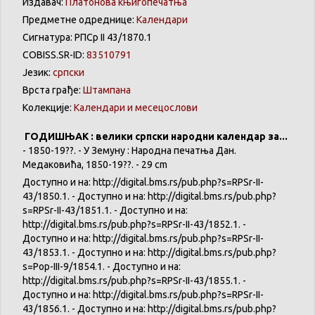
Издавач:
Платонова књигопечатња
Предметне одреднице:
Календари
Сигнатура: РПСр II 43/1870.1
COBISS.SR-ID:
83510791
Језик:
српски
Врста грађе:
Штампана
Колекције:
Календари и месецослови
ГОДИШЊАК : велики српски народни календар за...
- 1850-19??. - У Земуну : Народна печатња Дан.
Медаковића, 1850-19??. - 29 cm
Доступно и на: http://digital.bms.rs/pub.php?s=RPSr-II-
43/1850.1. - Доступно и на: http://digital.bms.rs/pub.php?
s=RPSr-II-43/1851.1. - Доступно и на:
http://digital.bms.rs/pub.php?s=RPSr-II-43/1852.1. -
Доступно и на: http://digital.bms.rs/pub.php?s=RPSr-II-
43/1853.1. - Доступно и на: http://digital.bms.rs/pub.php?
s=Pop-III-9/1854.1. - Доступно и на:
http://digital.bms.rs/pub.php?s=RPSr-II-43/1855.1. -
Доступно и на: http://digital.bms.rs/pub.php?s=RPSr-II-
43/1856.1. - Доступно и на: http://digital.bms.rs/pub.php?