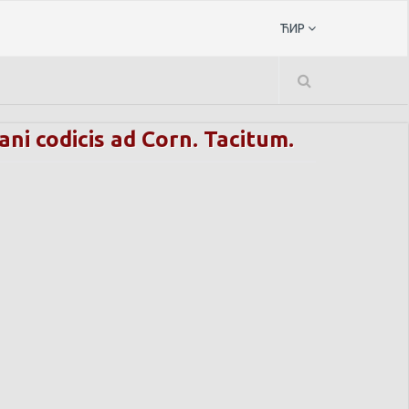
ЋИР
ni codicis ad Corn. Tacitum.