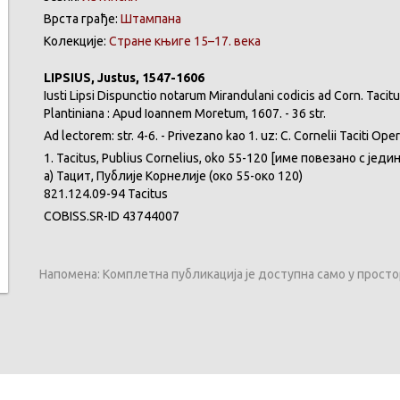
Врста грађе:
Штампана
Колекције:
Стране књиге 15–17. века
LIPSIUS, Justus, 1547-1606
Iusti Lipsi Dispunctio notarum Mirandulani codicis ad Corn. Tacitu
Plantiniana : Apud Ioannem Moretum, 1607. - 36 str.
Ad lectorem: str. 4-6. - Privezano kao 1. uz: C. Cornelii Taciti
1. Tacitus, Publius Cornelius, oko 55-120 [име повезано с јед
а) Тацит, Публије Корнелије (око 55-око 120)
821.124.09-94 Tacitus
COBISS.SR-ID 43744007
Напомена: Комплетна публикација је доступна само у прост