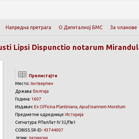
Напредна претрага
О Дигиталној БМС
За чланове
usti Lipsi Dispunctio notarum Mirandula
Прелистајте
Место:
Антверпен
Држава:
Белгија
Година:
1607
Издавач:
Ex Officina Plantiniana, Apud Ioannem Moretum
Предметне одреднице:
Историја
Сигнатура: РПалЛат IV 32/Пв1
COBISS.SR-ID:
43744007
Језик:
латински