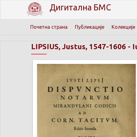
Дигитална БМС
Почетна страна
Публикације
Колекције
LIPSIUS, Justus, 1547-1606
-
I