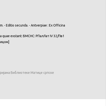
m. - Editio secunda. - Antverpiae : Ex Officina
 Opera quae exstant: БМСНС: РПалЛат IV 32/Пв1
иницом]
оријама Библиотеке Матице српске