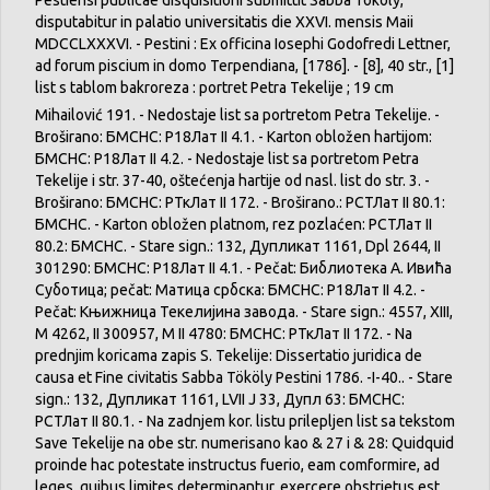
Pestiensi publicae disquisitioni submittit Sabba Tököly,
disputabitur in palatio universitatis die XXVI. mensis Maii
MDCCLXXXVI. - Pestini : Ex officina Iosephi Godofredi Lettner,
ad forum piscium in domo Terpendiana, [1786]. - [8], 40 str., [1]
list s tablom bakroreza : portret Petra Tekelije ; 19 cm
Mihailović 191. - Nedostaje list sa portretom Petra Tekelije. -
Broširano: БМСНС: Р18Лат II 4.1. - Karton obložen hartijom:
БМСНС: Р18Лат II 4.2. - Nedostaje list sa portretom Petra
Tekelije i str. 37-40, oštećenja hartije od nasl. list do str. 3. -
Broširano: БМСНС: РТкЛат II 172. - Broširano.: РСТЛат II 80.1:
БМСНС. - Karton obložen platnom, rez pozlaćen: РСТЛат II
80.2: БМСНС. - Stare sign.: 132, Дупликат 1161, Dpl 2644, II
301290: БМСНС: Р18Лат II 4.1. - Pečat: Библиотека А. Ивића
Суботица; pečat: Матица србска: БМСНС: Р18Лат II 4.2. -
Pečat: Књижница Текелијина завода. - Stare sign.: 4557, XIII,
M 4262, II 300957, M II 4780: БМСНС: РТкЛат II 172. - Na
prednjim koricama zapis S. Tekelije: Dissertatio juridica de
causa et Fine civitatis Sabba Tököly Pestini 1786. -I-40.. - Stare
sign.: 132, Дупликат 1161, LVII J 33, Дупл 63: БМСНС:
РСТЛат II 80.1. - Na zadnjem kor. listu prilepljen list sa tekstom
Save Tekelije na obe str. numerisano kao & 27 i & 28: Quidquid
proinde hac potestate instructus fuerio, eam comformire, ad
leges, quibus limites determinantur, exercere obstrietus est.