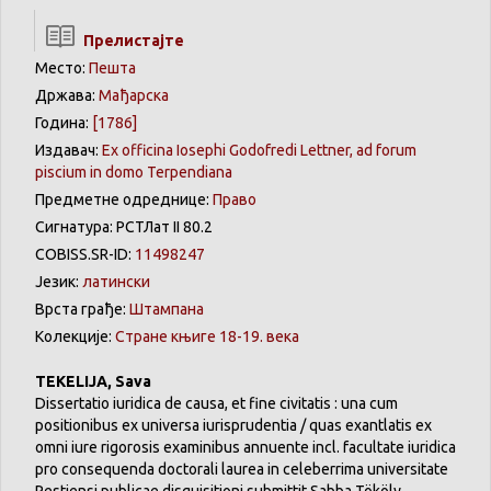
Прелистајте
Место:
Пешта
Држава:
Мађарска
Година:
[1786]
Издавач:
Ex officina Iosephi Godofredi Lettner, ad forum
piscium in domo Terpendiana
Предметне одреднице:
Право
Сигнатура: РCТЛат II 80.2
COBISS.SR-ID:
11498247
Језик:
латински
Врста грађе:
Штампана
Колекције:
Стране књиге 18-19. века
TEKELIJA, Sava
Dissertatio iuridica de causa, et fine civitatis : una cum
positionibus ex universa iurisprudentia / quas exantlatis ex
omni iure rigorosis examinibus annuente incl. facultate iuridica
pro consequenda doctorali laurea in celeberrima universitate