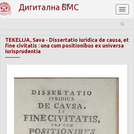
Дигитална БМС
ЋИР
Toggl
naviga
TEKELIJA, Sava
-
Dissertatio iuridica de causa, et
fine civitatis : una cum positionibus ex universa
iurisprudentia