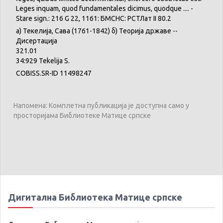
Leges inquam, quod fundamentales dicimus, quodque .... -
Stare sign.: 216 G 22, 1161: БМСНС: РСТЛат II 80.2
а) Текелија, Сава (1761-1842) б) Теорија државе --
Дисертација
321.01
34:929 Tekelija S.
COBISS.SR-ID 11498247
Напомена: Комплетна публикација је доступна само у
просторијама Библиотеке Матице српске
Дигитална Библиотека Матице српске