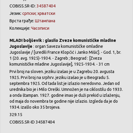
COBISS.SR-ID:
34587404
Језик:
српски; хрватски
Врста грађе:
Штампана
Колекције:
Часописи
MLADI boljševik : glasilo Zveze komunističke mladine
Jugoslavije
: organ Saveza komunističke omladine
Jugoslavije / [uredili France Klopčić i Janko Mišić]. - God. 1, br.
1 (20. avg. 1925)-1934. - Zagreb ; Beograd : [Zveza
komunističke mladine Jugoslavije], 1925-1934. - 31 cm
Prvi broj na sloven. jeziku izašao je u Zagrebu 20. avgusta
1925. Prvi broj na srphrv. jeziku izašao je u Beogradu 5.
septembra 1925. Od tada list je izlazio neredovno. Jedan od
urednika bio je i Milo Oreški. Umnožen je na ciklostilu do 1933.
a onda štampan. 1927. godine imao je duži prekid u izlaženju,
od maja do novembra te godine nije izlazio. Izgleda da je do
1934. izašlo oko 35 brojeva.
329.15
COBISS.SR-ID 34587404