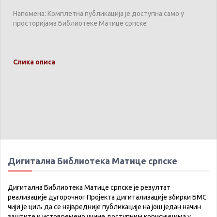
Напомена: Комплетна публикација је доступна само у
просторијама Библиотеке Матице српске
Слика описа
Дигитална Библиотека Матице српске
Дигитална Библиотека Матице српске је резултат
реализације дугорочног Пројекта дигитализације збирки БМС
чији је циљ да се највредније публикације на још један начин
заштите и истовремено учине доступним корисницима у