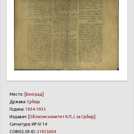
Место:
[Београд]
Држава:
Србија
Година:
1934-1935
Издавач:
[Обласни комитет К.П.Ј. за Србију]
Сигнатура: ИР IV 14
COBISS.SR-ID:
31925004