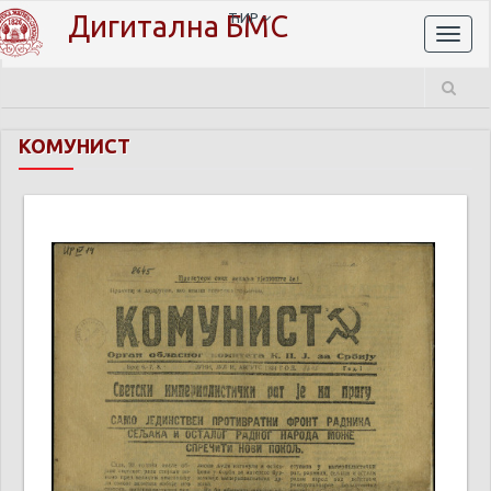
Дигитална БМС
ЋИР
Toggl
naviga
КОМУНИСТ