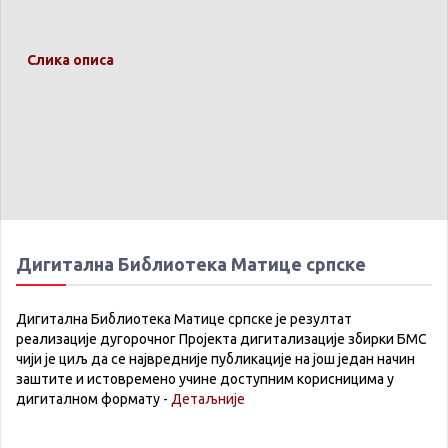
Слика описа
Дигитална Библиотека Матице српске
Дигитална Библиотека Матице српске је резултат
реализације дугорочног Пројекта дигитализације збирки БМС
чији је циљ да се највредније публикације на још један начин
заштите и истовремено учине доступним корисницима у
дигиталном формату -
Детаљније