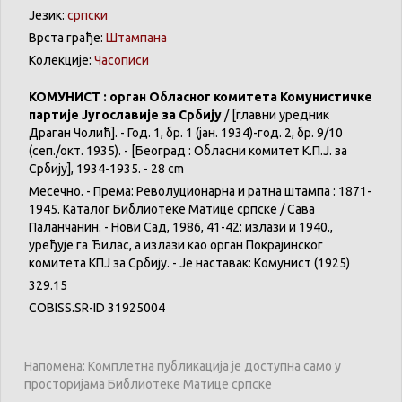
Језик:
српски
Врста грађе:
Штампана
Колекције:
Часописи
КОМУНИСТ : орган Обласног комитета Комунистичке
партије Југославије за Србију
/ [главни уредник
Драган Чолић]. - Год. 1, бр. 1 (јан. 1934)-год. 2, бр. 9/10
(сеп./окт. 1935). - [Београд : Обласни комитет К.П.Ј. за
Србију], 1934-1935. - 28 cm
Месечно. - Према: Револуционарна и ратна штампа : 1871-
1945. Каталог Библиотеке Матице српске / Сава
Паланчанин. - Нови Сад, 1986, 41-42: излази и 1940.,
уређује га Ђилас, а излази као орган Покрајинског
комитета КПЈ за Србију. - Је наставак: Комунист (1925)
329.15
COBISS.SR-ID 31925004
Напомена: Комплетна публикација је доступна само у
просторијама Библиотеке Матице српске