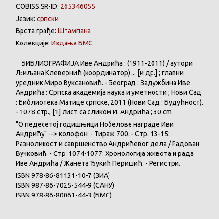
COBISS.SR-ID:
265346055
Језик:
српски
Врста грађе:
Штампана
Колекције:
Издања БМС
БИБЛИОГРАФИЈА
Иве
Андрића
: (1911-2011) /
аутори
Љиљана
Клевернић
(
координатор
) ... [и
др
.] ;
главни
уредник
Миро
Вуксановић
. -
Београд
:
Задужбина
Иве
Андрића
:
Српска
академија
наука
и
уметности
;
Нови
Сад
:
Библиотека
Матице
српске
, 2011 (
Нови
Сад :
Будућност
).
- 1078 стр., [1]
лист
са
сликом
И.
Андрића
; 30 cm
"О
педесетој
годишњици
Нобелове
награде
Иви
Андрићу
" -->
колофон
. -
Тираж
700. - Стр. 13-15:
Разноликост
и
савршенство
Андрићевог
дела
/
Радован
Вучковић
. - Стр. 1074-1077:
Хронологија
живота
и
рада
Иве
Андрића
/
Жанета
Ђукић
Перишић
. -
Регистри
.
ISBN 978-86-81131-10-7 (ЗИА)
ISBN 987-86-7025-544-9 (
САНУ
)
ISBN 978-86-80061-44-3 (БМС)