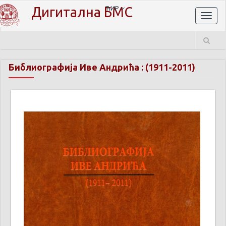
Дигитална БМС
ЋИР
Toggl
naviga
Библиографија Иве Андрића : (1911-2011)