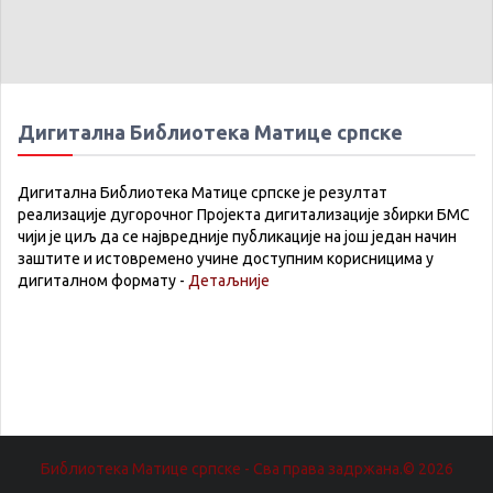
Дигитална Библиотека Матице српске
Дигитална Библиотека Матице српске је резултат
реализације дугорочног Пројекта дигитализације збирки БМС
чији је циљ да се највредније публикације на још један начин
заштите и истовремено учине доступним корисницима у
дигиталном формату -
Детаљније
Библиотека Матице српске - Сва права задржана.© 2026