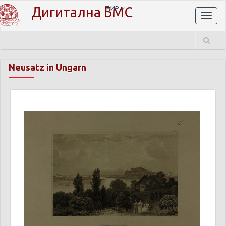
Дигитална БМС
ЋИР
Toggl
naviga
Neusatz in Ungarn