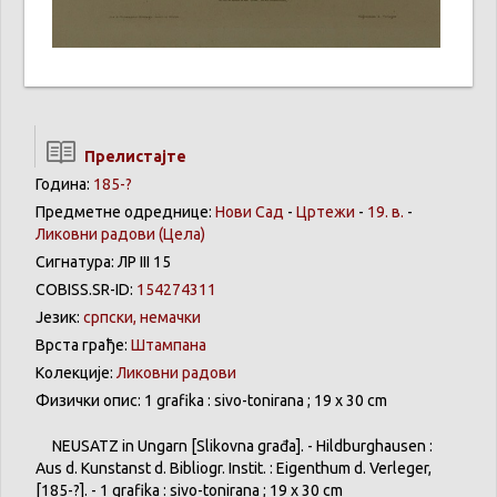
Прелистајте
Година:
185-?
Предметне одреднице:
Нови Сад
-
Цртежи
-
19. в.
-
Ликовни радови
(Цела)
Сигнатура: ЛР III 15
COBISS.SR-ID:
154274311
Језик:
српски, немачки
Врста грађе:
Штампана
Колекције:
Ликовни радови
Физички опис: 1 grafika : sivo-tonirana ; 19 x 30 cm
NEUSATZ
in
Ungarn
[
Slikovna
građa
]. -
Hildburghausen
:
Aus
d.
Kunstanst
d.
Bibliogr
.
Instit
. :
Eigenthum
d.
Verleger
,
[185-?]. - 1
grafika
:
sivo-tonirana
; 19 x 30 cm