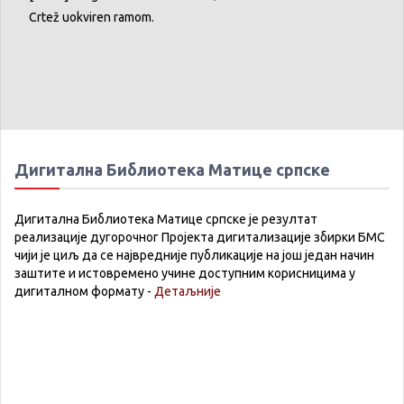
Crtež
uokviren
ramom
.
Дигитална Библиотека Матице српске
Дигитална Библиотека Матице српске је резултат
реализације дугорочног Пројекта дигитализације збирки БМС
чији је циљ да се највредније публикације на још један начин
заштите и истовремено учине доступним корисницима у
дигиталном формату -
Детаљније