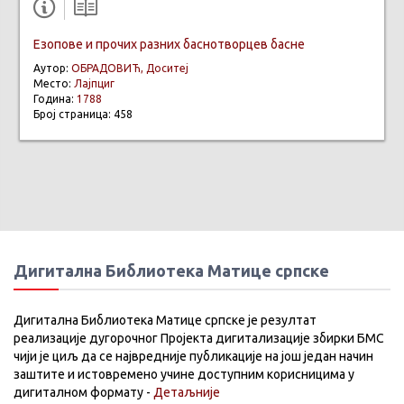
Езопове и прочих разних баснотворцев басне
Аутор:
ОБРАДОВИЋ, Доситеј
Место:
Лајпциг
Година:
1788
Број страница: 458
Дигитална Библиотека Матице српске
Дигитална Библиотека Матице српске је резултат
реализације дугорочног Пројекта дигитализације збирки БМС
чији је циљ да се највредније публикације на још један начин
заштите и истовремено учине доступним корисницима у
дигиталном формату -
Детаљније