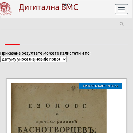
Дигитална БМС
ЋИР
Toggl
naviga
Приказане резултате можете излистати и по:
СРПСКЕ КЊИГЕ 18. ВЕКА