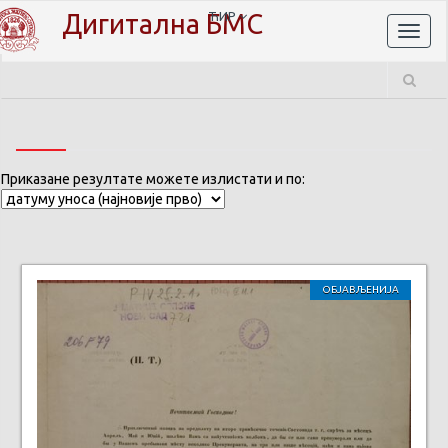
Дигитална БМС
ЋИР
Toggl
naviga
Приказане резултате можете излистати и по:
ОБЈАВЉЕНИЈА