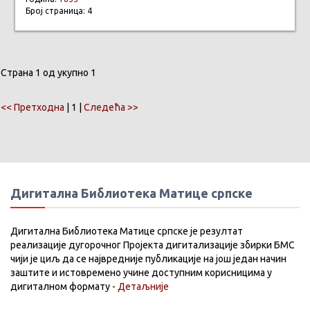
Број страница: 4
Страна 1 од укупно 1
<< Претходна
| 1 |
Следећа >>
Дигитална Библиотека Матице српске
Дигитална Библиотека Матице српске је резултат
реализације дугорочног Пројекта дигитализације збирки БМС
чији је циљ да се највредније публикације на још један начин
заштите и истовремено учине доступним корисницима у
дигиталном формату -
Детаљније