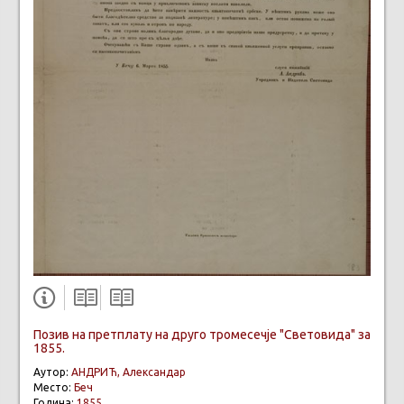
Позив на претплату на друго тромесечје "Световида" за
1855.
Аутор:
АНДРИЋ, Александар
Место:
Беч
Година:
1855