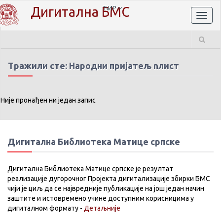
Дигитална БМС
ЋИР
Toggl
naviga
Тражили сте: Народни пријатељ nлист
Није пронађен ни један запис
Дигитална Библиотека Матице српске
Дигитална Библиотека Матице српске је резултат
реализације дугорочног Пројекта дигитализације збирки БМС
чији је циљ да се највредније публикације на још један начин
заштите и истовремено учине доступним корисницима у
дигиталном формату -
Детаљније