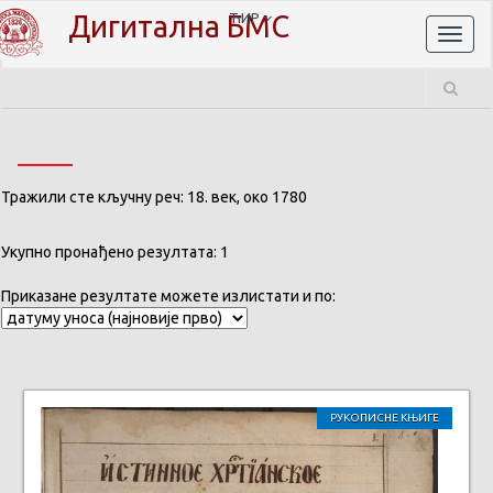
Дигитална БМС
ЋИР
Toggl
naviga
Тражили сте кључну реч: 18. век, око 1780
Укупно пронађено резултата: 1
Приказане резултате можете излистати и по:
РУКОПИСНЕ КЊИГЕ