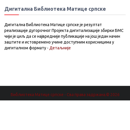
Дигитална Библиотека Матице српске
Дигитална Библиотека Матице српске је резултат
реализације дугорочног Пројекта дигитализације збирки БМС
чији је циљ да се највредније публикације на још један начин
заштите и истовремено учине доступним корисницима у
дигиталном формату -
Детаљније
Библиотека Матице српске - Сва права задржана.© 2026