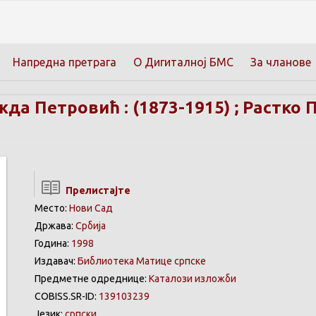
Напредна претрага
О Дигиталној БМС
За чланове
да Петровић : (1873-1915) ; Растко П
Прелистајте
Место:
Нови Сад
Држава:
Србија
Година:
1998
Издавач:
Библиотека Матице српске
Предметне одреднице:
Каталози изложби
COBISS.SR-ID:
139103239
Језик:
српски