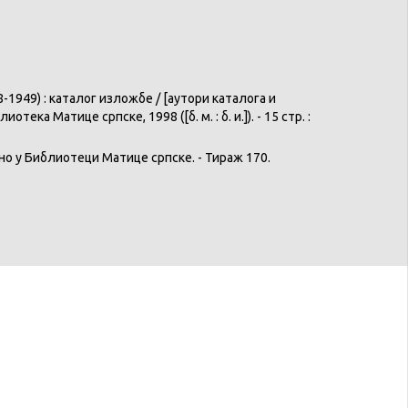
8-1949) :
каталог
изложбе
/ [
аутори
каталога
и
лиотека
Матице
српске
, 1998 ([б. м. : б. и.]). - 15 стр. :
но
у
Библиотеци
Матице
српске
. -
Тираж
170.