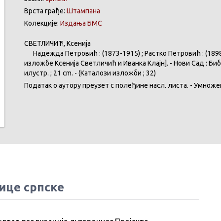
Врста грађе:
Штампана
Колекције:
Издања БМС
СВЕТЛИЧИЋ
,
Ксенија
Надежда
Петровић
: (1873-1915) ;
Растко
Петровић
: (189
изложбе
Ксенија
Светличић
и
Иванка
Клајн
]. -
Нови
Сад :
Биб
илустр
. ; 21 cm. - (
Каталози
изложби
; 32)
Податак
о
аутору
преузет
с
полеђине
насл
.
листа
. -
Умноже
ице српске