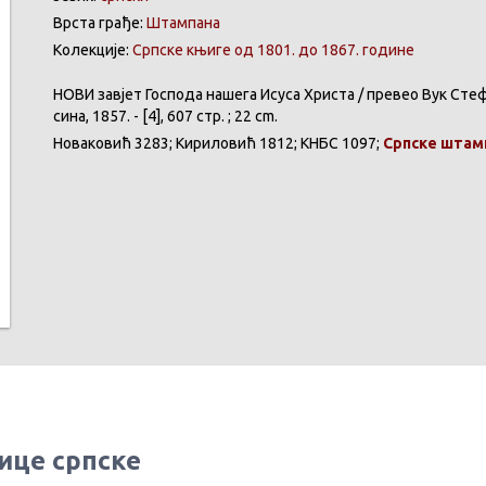
Врста грађе:
Штампана
Колекције:
Српске књиге од 1801. до 1867. године
НОВИ
завјет
Господа
нашега
Исуса
Христа
/
превео
Вук
Сте
сина
, 1857. - [4], 607 стр. ; 22 cm.
Новаковић
3283;
Кириловић
1812;
КНБС
1097;
Српске
штам
ице српске