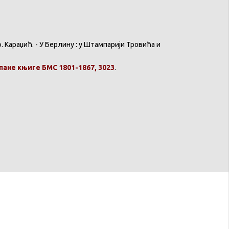
ф
.
Караџић
. - У
Берлину
: у
Штампарији
Тровића
и
пане
књиге
БМС 1801-1867, 3023
.