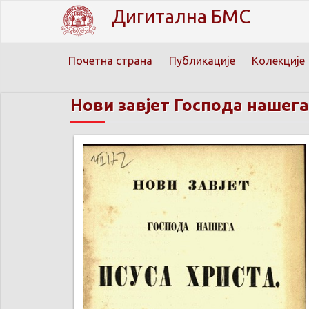
Дигитална БМС
Почетна страна
Публикације
Колекције
Нови завјет Господа нашега