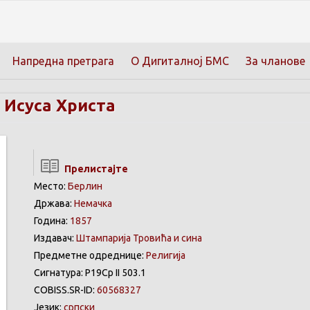
Напредна претрага
О Дигиталној БМС
За чланове
 Исуса Христа
Прелистајте
Место:
Берлин
Држава:
Немачка
Година:
1857
Издавач:
Штампарија Тровића и сина
Предметне одреднице:
Религија
Сигнатура: Р19Ср II 503.1
COBISS.SR-ID:
60568327
Језик:
српски