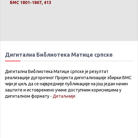
БМС 1801-1867, 413
Дигитална Библиотека Матице српске
Дигитална Библиотека Матице српске је резултат
реализације дугорочног Пројекта дигитализације збирки БМС
чији је циљ да се највредније публикације на још један начин
заштите и истовремено учине доступним корисницима у
дигиталном формату -
Детаљније