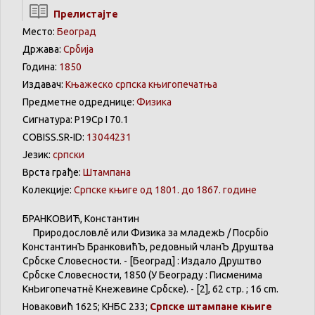
Прелистајте
Место:
Београд
Држава:
Србија
Година:
1850
Издавач:
Књажеско српска књигопечатња
Предметне одреднице:
Физика
Сигнатура: Р19Ср I 70.1
COBISS.SR-ID:
13044231
Језик:
српски
Врста грађе:
Штампана
Колекције:
Српске књиге од 1801. до 1867. године
БРАНКОВИЋ
,
Константин
Природословлě
или
Физика
за
младежЬ
/
Посрбіо
КонстантинЪ
БранковићЪ
,
редовный
чланЪ
Друштва
Србске
Словесности
. - [
Београд
] :
Издало
Друштво
Србске
Словесности
, 1850 (У
Београду
:
Писменима
КнЬигопечатнě
Кнежевине
Србске
). - [2], 62 стр. ; 16 cm.
Новаковић
1625;
КНБС
233;
Српске
штампане
књиге