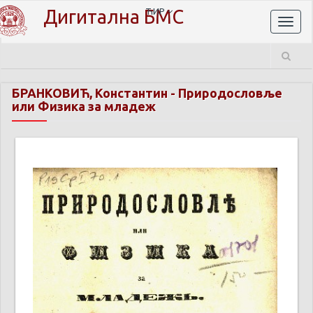
Дигитална БМС
ЋИР
Toggl
naviga
БРАНКОВИЋ, Константин
-
Природословље
или Физика за младеж