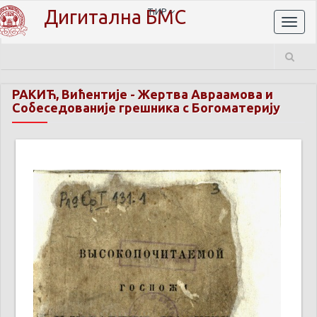
Дигитална БМС
ЋИР
Toggl
naviga
РАКИЋ, Вићентије
-
Жертва Авраамова и
Собесeдованије грешника с Богоматерију