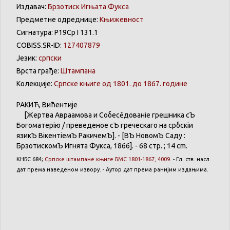
Издавач:
Брзотиск Игњата Фукса
Предметне одреднице:
Књижевност
Сигнатура: Р19Ср I 131.1
COBISS.SR-ID:
127407879
Језик:
српски
Врста грађе:
Штампана
Колекције:
Српске књиге од 1801. до 1867. године
РАКИЋ
,
Вићентије
[
Жертва
Авраамова
и
Собесěдованіе
грешника
сЪ
Богоматерію
/
преведеное
сЪ
греческаго
на
србскіи
язикЪ
ВікентіемЪ
РакичемЪ
]. - [
ВЪ
НовомЪ
Саду
:
БрзотискомЪ
Игнята
Фукса
, 1866]. - 68 стр. ; 14 cm.
КНБС
684;
Српске
штампане
књиге
БМС 1801-1867, 4009
. -
Гл
. ств.
насл
.
дат
према
наведеном
извору
. -
Аутор
дат
према
ранијим
издањима
.