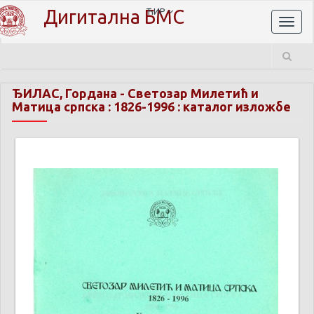
Дигитална БМС
ЋИР
Toggl
naviga
ЂИЛАС, Гордана
-
Светозар Милетић и
Матица српска : 1826-1996 : каталог изложбе