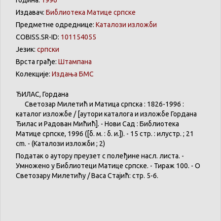
Година:
1996
Издавач:
Библиотека Матице српске
Предметне одреднице:
Каталози изложби
COBISS.SR-ID:
101154055
Језик:
српски
Врста грађе:
Штампана
Колекције:
Издања БМС
ЂИЛАС
,
Гордана
Светозар
Милетић
и
Матица
српска
: 1826-1996 :
каталог
изложбе
/ [
аутори
каталога
и
изложбе
Гордана
Ђилас
и
Радован
Мићић
]. -
Нови
Сад :
Библиотека
Матице
српске
, 1996 ([б. м. : б. и.]). - 15 стр. :
илустр
. ; 21
cm. - (
Каталози
изложби
; 2)
Податак о аутору преузет с полеђине насл. листа. -
Умножено у Библиотеци Матице српске. - Тираж 100. - О
Светозару Милетићу / Васа Стајић: стр. 5-6.