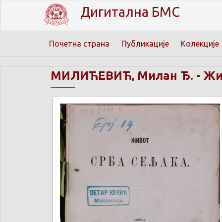
Дигитална БМС
Почетна страна
Публикације
Колекције
МИЛИЋЕВИЋ, Милан Ђ.
-
Жи