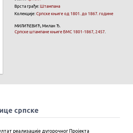
Врста грађе:
Штампана
Колекције:
Српске књиге од 1801. до 1867. године
МИЛИЋЕВИЋ
,
Милан
Ђ.
Српске
штампане
књиге
БМС 1801-1867, 2457
.
ице српске
ултат реализације дугорочног Пројекта