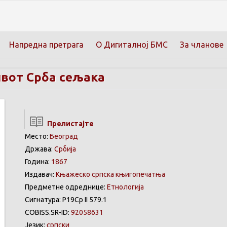
Напредна претрага
О Дигиталној БМС
За чланове
вот Срба сељака
Прелистајте
Место:
Београд
Држава:
Србија
Година:
1867
Издавач:
Књажеско српска књигопечатња
Предметне одреднице:
Етнологија
Сигнатура: Р19Ср II 579.1
COBISS.SR-ID:
92058631
Језик:
српски