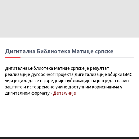
Дигитална Библиотека Матице српске
Дигитална Библиотека Матице српске је резултат
реализације дугорочног Пројекта дигитализације збирки БМС
чији је циљ да се највредније публикације на још један начин
заштите и истовремено учине доступним корисницима у
дигиталном формату -
Детаљније