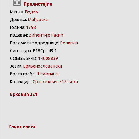
Прелистајте
Место:
Будим
Држава:
Мађарска
Година:
1798
Издавач:
Вићентије Ракић
Предметне одреднице:
Религија
Сигнатура: Р18Ср I 49.1
COBISS.SR-ID:
14008839
Језик:
црквенословенски
Врста грађе:
Штампана
Колекције:
Српске књиге 18. века
Брковић
321
Слика описа