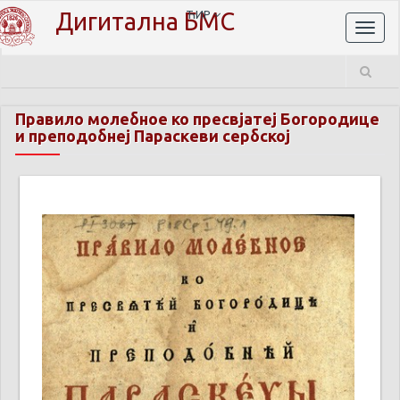
Дигитална БМС
ЋИР
Toggl
naviga
Правило молебное ко пресвјатеј Богородице
и преподобнеј Параскеви сербској