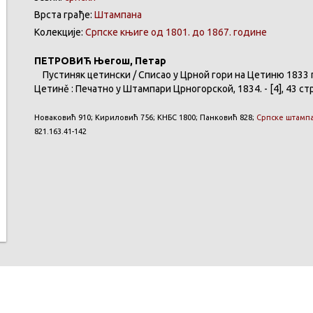
Врста грађе:
Штампана
Колекције:
Српске књиге од 1801. до 1867. године
ПЕТРОВИЋ
Његош
,
Петар
Пустиняк
цетински
/
Списао
у
Црной
гори
на
Цетиню
1833
Цетинě
:
Печатно
у
Штампари
Црногорской
, 1834. - [4], 43 ст
Новаковић
910;
Кириловић
756;
КНБС
1800;
Панковић
828;
Српске
штамп
821.163.41-142