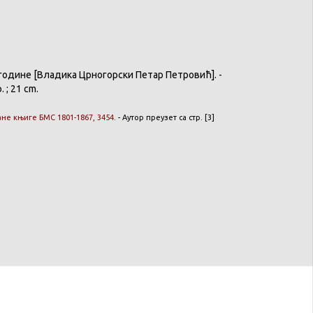
године
[
Владика
Црногорски
Петар
Петровић
]. -
р. ; 21 cm.
ане
књиге
БМС 1801-1867, 3454
. -
Аутор
преузет
са
стр. [3]