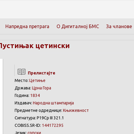
Напредна претрага
О Дигиталној БМС
За чланове
Пустињак цетински
Прелистајте
Место:
Цетиње
Држава:
Црна Гора
Година:
1834
Издавач:
Народна штампарија
Предметне одреднице:
Књижевност
Сигнатура: Р19Ср III 321.1
COBISS.SR-ID:
144172295
Језик:
српски