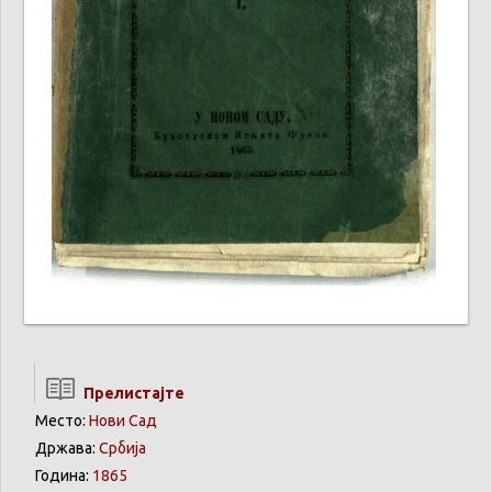
Прелистајте
Место:
Нови Сад
Држава:
Србија
Година:
1865