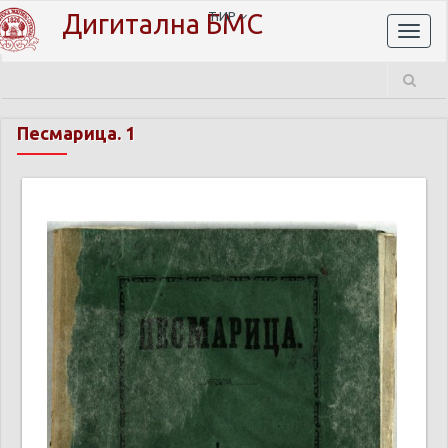
Дигитална БМС
ЋИР
Toggl
naviga
Песмарица. 1