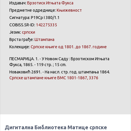
Издавач:
Брзотиск Игњата Фукса
Предметне одреднице:
Књижевност
Сигнатура: Р19Ср I 380/1.1
COBISS.SR-ID:
142275335
Језик:
српски
Врста грађе:
Штампана
Колекције:
Српске књиге од 1801. до 1867. године
ПЕСМАРИЦА
. 1. - У
Новом
Саду
:
Брзотиском
Игњата
Фукса
, 1865. - 119 стр. ; 15 cm.
Новаковић
2691. -
На
насл
. стр. год.
штампања
1864.
Српске
штампане
књиге
БМС 1801-1867, 3376
Дигитална Библиотека Матице српске