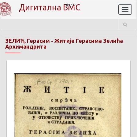
Дигитална БМС
ЋИР
Toggl
naviga
ЗЕЛИЋ, Герасим
-
Житије Герасима Зелића
Архимандрита