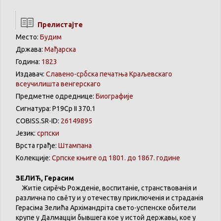
Прелистајте
Место:
Будим
Држава:
Мађарска
Година:
1823
Издавач:
Славено-србска печатња Краљевскаго
всеучилишта венгерскаго
Предметне одреднице:
Биографије
Сигнатура: Р19Ср II 370.1
COBISS.SR-ID:
26149895
Језик:
српски
Врста грађе:
Штампана
Колекције:
Српске књиге од 1801. до 1867. године
ЗЕЛИЋ
,
Герасим
Житіе
сирěчЬ
Рожденіе
,
воспитаніе
,
странствованія
и
различна
по
свěту
и у
отечеству
приключенія
и
страданія
Герасіма
Зелића
Архімандріта
свето-успенске
обители
крупе
у
Далмацціи
бывшега
кое у
истой
державы
, кое у