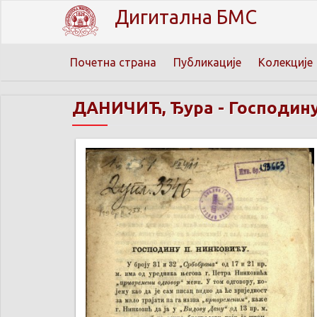
Дигитална БМС
Почетна страна
Публикације
Колекције
ДАНИЧИЋ, Ђура
-
Господину