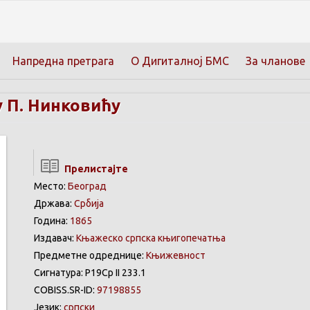
Напредна претрага
О Дигиталној БМС
За чланове
 П. Нинковићу
Прелистајте
Место:
Београд
Држава:
Србија
Година:
1865
Издавач:
Књажеско српска књигопечатња
Предметне одреднице:
Књижевност
Сигнатура: Р19Ср II 233.1
COBISS.SR-ID:
97198855
Језик:
српски