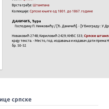
Врста грађе:
Штампана
Колекције:
Српске књиге од 1801. до 1867. године
ДАНИЧИЋ
,
Ђура
Господину
П.
Нинковићу
/ [Ђ.
Даничић
]. - [У
Биограду
: У
Др
Новаковић
2748;
Кириловић
2429;
КНБС
533;
Српске
штамп
крају
текста
. -
Место
, год.
издавања
и
издавач
дати
према
Н
бр
. 50-52
ице српске