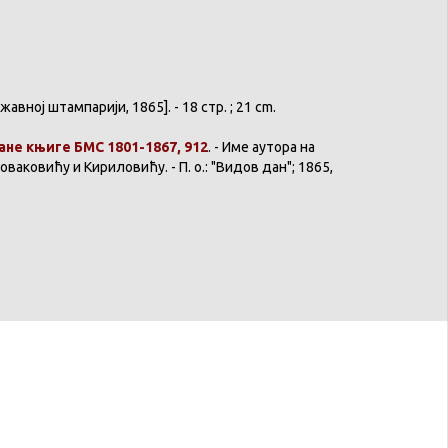
жавној
штампарији
, 1865]. - 18 стр. ; 21 cm.
ане
књиге
БМС 1801-1867, 912
. - Име
аутора
на
оваковићу
и
Кириловићу
. - П. о.: "
Видов
дан"; 1865,