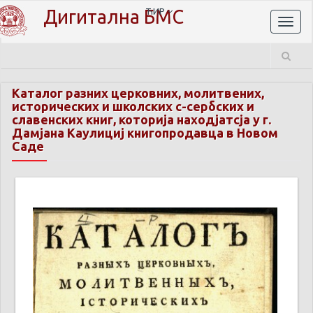
Дигитална БМС
ЋИР
Toggl
naviga
Каталог разних церковних, молитвених,
исторических и школских с-сербских и
славенских книг, которија находјатсја у г.
Дамјана Каулициј книгопродавца в Новом
Саде