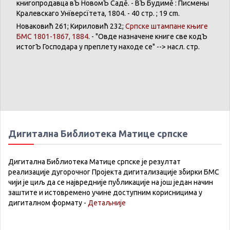
книгопродавца
вЪ
НовомЪ
Садě
. -
ВЪ
Будимě
:
Писмены
Кралевскаго
Унїверсїтета
, 1804. - 40 стр. ; 19 cm.
Новаковић
261;
Кириловић
232;
Српске
штампане
књиге
БМС 1801-1867, 1884
. - "
Овде
назначене
книге
све
кодЪ
истогЪ
Господара
у
преплету
находе
се
" -->
насл
. стр.
Дигитална Библиотека Матице српске
Дигитална Библиотека Матице српске је резултат
реализације дугорочног Пројекта дигитализације збирки БМС
чији је циљ да се највредније публикације на још један начин
заштите и истовремено учине доступним корисницима у
дигиталном формату -
Детаљније