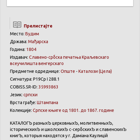
Прелистајте
Место:
Будим
Држава:
Мађарска
Година:
1804
Издавач:
Славено-србска печатња Краљевскаго
всеучилишта венгерскаго
Предметне одреднице:
Опште
-
Каталози
(Цела)
Сигнатура: Р19Ср I 288.1
COBISS.SR-ID:
35993863
Језик:
српски
Врста грађе:
Штампана
Колекције:
Српске књиге од 1801. до 1867. године
КАТАЛОГЪ
разныхЪ
церковныхЪ
,
молитвенныхЪ
,
історическихЪ
и
школскихЪ
с-сербскихЪ
и
славенскихЪ
книгЪ
,
которыя
находятся
у г.
Даміана
Каулицій