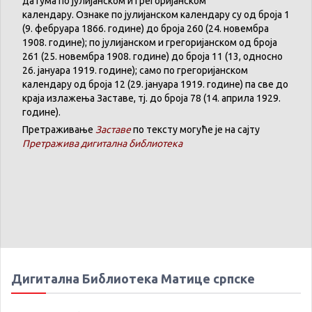
датума
по
јулијанском
и
грегоријанском
календару
.
Ознаке по јулијанском календару су од броја 1
(9. феб
р
уара 1866. године) до броја 260 (24. новембра
1908. године); по јулијанском и грегоријанском од броја
261 (25. новембра 1908. године) до броја 11 (13, односно
26. јануара 1919. године); само по грегоријанском
календару
од броја 12 (29. јануара 1919. године) па све до
краја излажења Заставе,
тј.
до броја 78 (14. априла 1929.
године).
Претраживање
Заставе
по тексту могуће је на сајту
Претражива дигитална библиотека
Дигитална Библиотека Матице српске