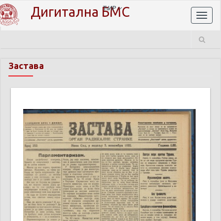
Дигитална БМС
ЋИР
Toggl
naviga
Застава