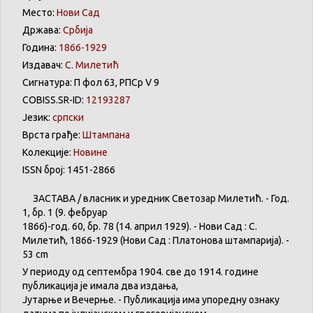
Место:
Нови Сад
Држава:
Србија
Година:
1866-1929
Издавач:
С. Милетић
Сигнатура: П фол 63, РПСр V 9
COBISS.SR-ID:
12193287
Језик:
српски
Врста грађе:
Штампана
Колекције:
Новине
ISSN број: 1451-2866
ЗАСТАВА
/
власник
и
уредник
Светозар
Милетић
. - Год.
1,
бр
. 1 (9.
фебруар
1866)-год. 60,
бр
. 78 (14.
април
1929). -
Нови
Сад : С.
Милетић
, 1866-1929 (
Нови
Сад :
Платонова
штампарија
). -
53 cm
У
периоду
од
септембра
1904. све
до
1914.
године
публикација
је
имала
два
издања
,
Јутарње
и
Вечерње
. -
Публикација
има
упоредну
ознаку