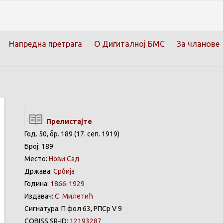
Напредна претрага
О Дигиталној БМС
За чланове
Прелистајте
Год. 50, бр. 189 (17. сеп. 1919)
Број: 189
Место:
Нови Сад
Држава:
Србија
Година:
1866-1929
Издавач:
С. Милетић
Сигнатура: П фол 63, РПСр V 9
COBISS.SR-ID:
12193287