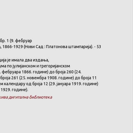
бр
. 1 (9.
фебруар
ћ
, 1866-1929 (
Нови
Сад :
Платонова
штампарија
). - 53
ција
је
имала
два
издања
,
ума
по
јулијанском
и
грегоријанском
. феб
р
уара 1866. године) до броја 260 (24.
броја 261 (25. новембра 1908. године) до броја 11
ком
календару
од броја 12 (29. јануара 1919. године)
 1929. године).
ива дигитална библиотека