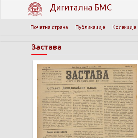
Дигитална БМС
Почетна страна
Публикације
Колекције
Застава