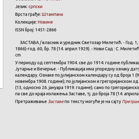
Језик:
српски
Врста грађе:
Штампана
Колекције:
Новине
ISSN број: 1451-2866
ЗАСТАВА
/
власник
и
уредник
Светозар
Милетић
. - Год. 1,
1866)-год. 60,
бр
. 78 (14.
април
1929). -
Нови
Сад : С.
Милети
cm
У
периоду
од
септембра
1904. све
до
1914.
године
публика
Јутарње
и
Вечерње
. -
Публикација
има
упоредну
ознаку
дат
календару
.
Ознаке по јулијанском календару су од броја 1 (9
новембра 1908. године); по јулијанском и грегоријанском од 
(13, односно 26. јануара 1919. године); само по грегоријанс
па све до краја излажења Заставе,
тј.
до броја 78 (14. априла
Претраживање
Заставе
по тексту могуће је на сајту
Претраж