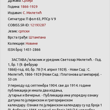
Држава:
Србија
Година:
1866-1929
Издавач:
С. Милетић
Сигнатура: П фол 63, РПСр V 9
COBISS.SR-ID:
12193287
Језик:
српски
Врста грађе:
Штампана
Колекције:
Новине
ISSN број: 1451-2866
ЗАСТАВА
/
власник
и
уредник
Светозар
Милетић
. - Год.
1,
бр
. 1 (9.
фебруар
1866)-год. 60,
бр
. 78 (14.
април
1929). -
Нови
Сад : С.
Милетић
, 1866-1929 (
Нови
Сад :
Платонова
штампарија
). -
53 cm
У
периоду
од
септембра
1904. све
до
1914.
године
публикација
је
имала
два
издања
,
Јутарње
и
Вечерње
. -
Публикација
има
упоредну
ознаку
датума
по
јулијанском
и
грегоријанском
календару
.
Ознаке по јулијанском календару су од броја 1
(9. феб
р
уара 1866. године) до броја 260 (24. новембра