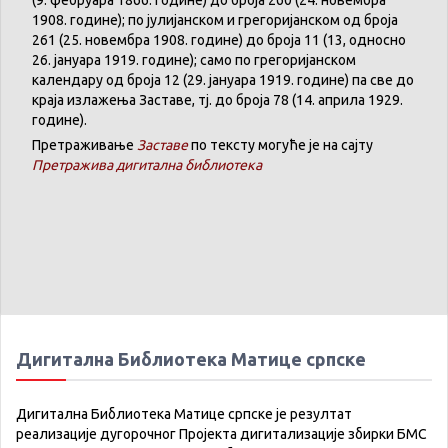
1908. године); по јулијанском и грегоријанском од броја
261 (25. новембра 1908. године) до броја 11 (13, односно
26. јануара 1919. године); само по грегоријанском
календару
од броја 12 (29. јануара 1919. године) па све до
краја излажења Заставе,
тј.
до броја 78 (14. априла 1929.
године).
Претраживање
Заставе
по тексту могуће је на сајту
Претражива дигитална библиотека
Дигитална Библиотека Матице српске
Дигитална Библиотека Матице српске је резултат
реализације дугорочног Пројекта дигитализације збирки БМС