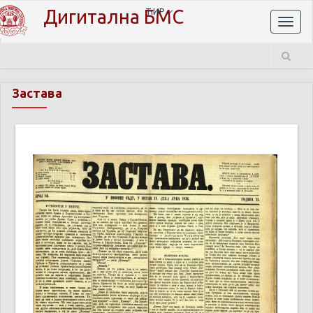
Дигитална БМС
ЋИР
Toggl
naviga
Застава