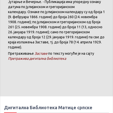
Јутарње
и
Вечерње
. -
Публикација
има
упоредну
ознаку
датума
по
јулијанском
и
грегоријанском
календару
.
Ознаке по јулијанском календару су од броја 1
(9. феб
р
уара 1866. године) до броја 260 (24. новембра
1908. године); по јулијанском и грегоријанском од броја
261 (25. новембра 1908. године) до броја 11 (13, односно
26. јануара 1919. године); само по грегоријанском
календару
од броја 12 (29. јануара 1919. године) па све до
краја излажења Заставе,
тј.
до броја 78 (14. априла 1929.
године).
Претраживање
Заставе
по тексту могуће је на сајту
Претражива дигитална библиотека
Дигитална Библиотека Матице српске