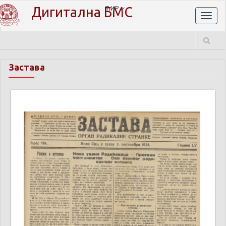
Дигитална БМС
ЋИР
Toggl
naviga
Застава