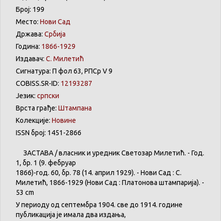
Број: 199
Место:
Нови Сад
Држава:
Србија
Година:
1866-1929
Издавач:
С. Милетић
Сигнатура: П фол 63, РПСр V 9
COBISS.SR-ID:
12193287
Језик:
српски
Врста грађе:
Штампана
Колекције:
Новине
ISSN број: 1451-2866
ЗАСТАВА
/
власник
и
уредник
Светозар
Милетић
. - Год.
1,
бр
. 1 (9.
фебруар
1866)-год. 60,
бр
. 78 (14.
април
1929). -
Нови
Сад : С.
Милетић
, 1866-1929 (
Нови
Сад :
Платонова
штампарија
). -
53 cm
У
периоду
од
септембра
1904. све
до
1914.
године
публикација
је
имала
два
издања
,