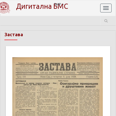
Дигитална БМС
ЋИР
Toggl
naviga
Застава