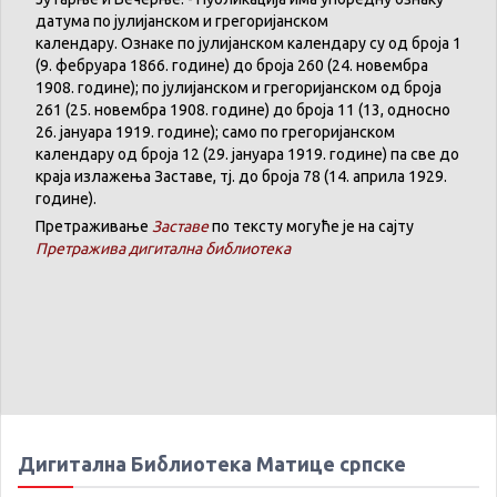
датума
по
јулијанском
и
грегоријанском
календару
.
Ознаке по јулијанском календару су од броја 1
(9. феб
р
уара 1866. године) до броја 260 (24. новембра
1908. године); по јулијанском и грегоријанском од броја
261 (25. новембра 1908. године) до броја 11 (13, односно
26. јануара 1919. године); само по грегоријанском
календару
од броја 12 (29. јануара 1919. године) па све до
краја излажења Заставе,
тј.
до броја 78 (14. априла 1929.
године).
Претраживање
Заставе
по тексту могуће је на сајту
Претражива дигитална библиотека
Дигитална Библиотека Матице српске