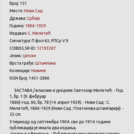
Број: 151
Место:
Нови Сад
Држава:
Србија
Година:
1866-1929
Издавач:
С. Милетић
Сигнатура: П фол 63, РПСр V 9
COBISS.SR-ID:
12193287
Језик:
српски
Врста грађе:
Штампана
Колекције:
Новине
ISSN број: 1451-2866
ЗАСТАВА
/
власник
и
уредник
Светозар
Милетић
. - Год.
1,
бр
. 1 (9.
фебруар
1866)-год. 60,
бр
. 78 (14.
април
1929). -
Нови
Сад : С.
Милетић
, 1866-1929 (
Нови
Сад :
Платонова
штампарија
). -
53 cm
У
периоду
од
септембра
1904. све
до
1914.
године
публикација
је
имала
два
издања
,
Јутарње
и
Вечерње
. -
Публикација
има
упоредну
ознаку